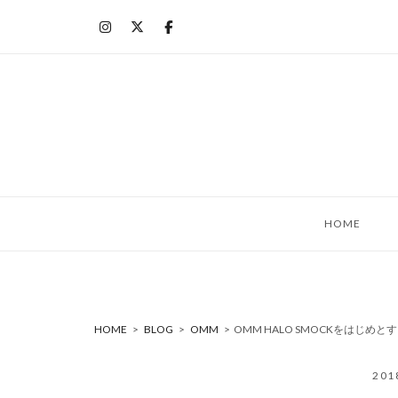
コ
ン
テ
ン
ツ
へ
ス
キ
ッ
HOME
プ
HOME
>
BLOG
>
OMM
>
OMM HALO SMOCKをはじめ
20