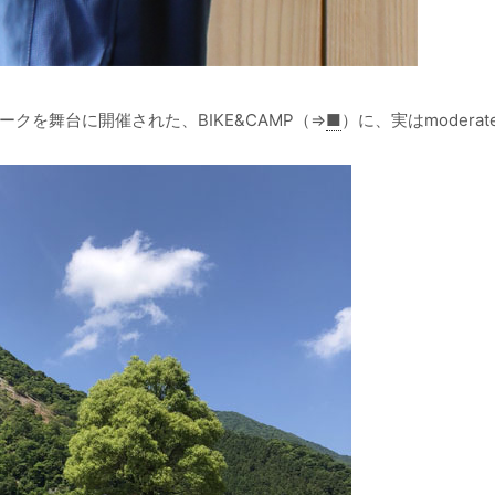
クを舞台に開催された、BIKE&CAMP（⇒
■
）に、実はmodera