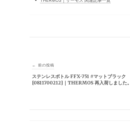
THERMOS｜サーモス 関連記事一覧
投
前の投稿
←
稿
ステンレスボトル FFX-751 #マットブラック
[0811700212]｜THERMOS 再入荷しました
ナ
ビ
ゲ
ー