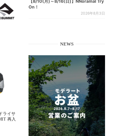
【8/10(月)～8/16(日)】NNoramal Try
On！
2026年8月3日
NEWS
ドライサ
MMIT 再入