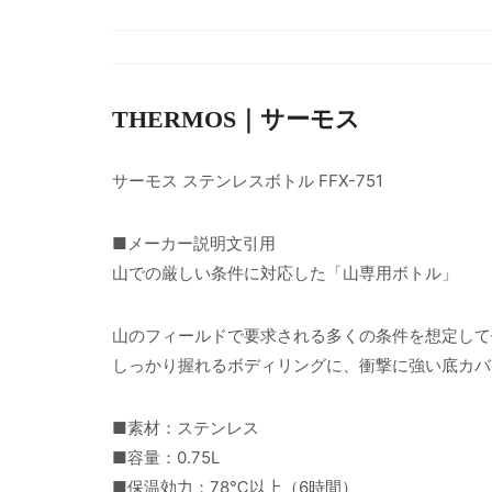
THERMOS｜サーモス
サーモス ステンレスボトル FFX-751
■メーカー説明文引用
山での厳しい条件に対応した「山専用ボトル」
山のフィールドで要求される多くの条件を想定して
しっかり握れるボディリングに、衝撃に強い底カバ
■素材：ステンレス
■容量：0.75L
■保温効力：78℃以上（6時間）