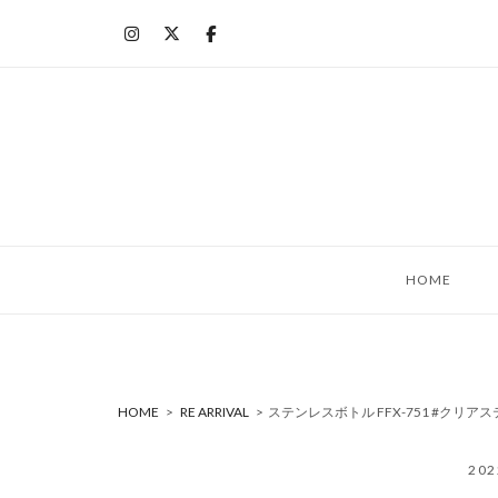
コ
ン
テ
ン
ツ
へ
ス
キ
ッ
HOME
プ
HOME
>
RE ARRIVAL
>
ステンレスボトル FFX-751 #クリアステ
20