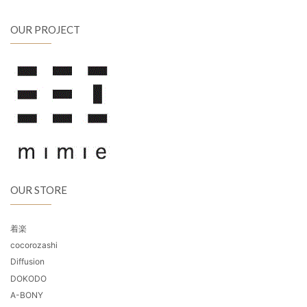
OUR PROJECT
OUR STORE
着楽
cocorozashi
Diffusion
DOKODO
A-BONY