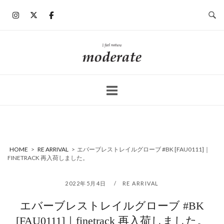
コ
ン
テ
ン
ホ
ツ
ー
へ
ム
ス
キ
ッ
プ
HOME
>
RE ARRIVAL
>
エバーブレストレイルグローブ #BK [FAU0111]｜
FINETRACK 再入荷しました。
2022年5月4日
RE ARRIVAL
エバーブレストレイルグローブ #BK
[FAU0111]｜finetrack 再入荷しました。