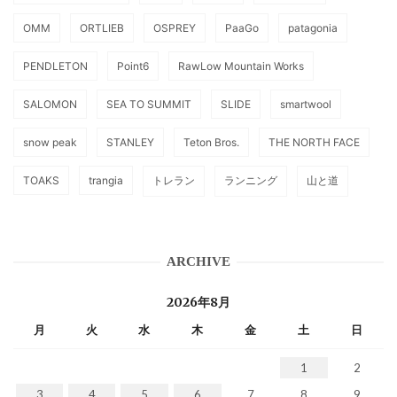
OMM
ORTLIEB
OSPREY
PaaGo
patagonia
PENDLETON
Point6
RawLow Mountain Works
SALOMON
SEA TO SUMMIT
SLIDE
smartwool
snow peak
STANLEY
Teton Bros.
THE NORTH FACE
TOAKS
trangia
トレラン
ランニング
山と道
ARCHIVE
2026年8月
月
火
水
木
金
土
日
1
2
3
4
5
6
7
8
9