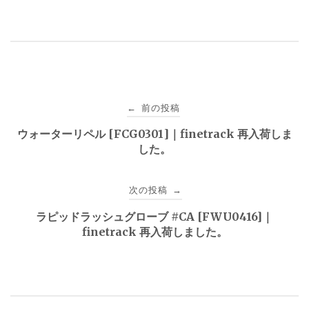
投
前の投稿
←
稿
ウォーターリペル [FCG0301]｜finetrack 再入荷しま
した。
ナ
ビ
次の投稿
→
ゲ
ラピッドラッシュグローブ #CA [FWU0416]｜
finetrack 再入荷しました。
ー
シ
ョ