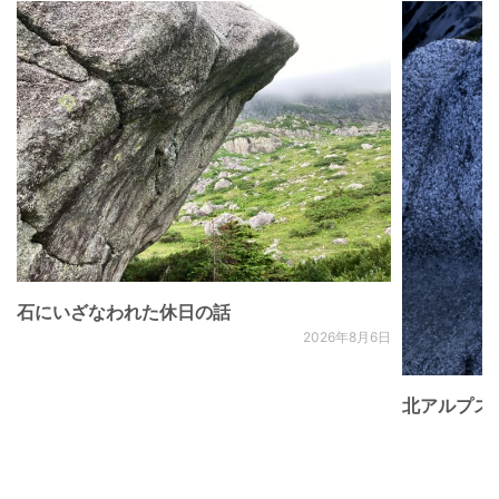
石にいざなわれた休日の話
2026年8月6日
北アルプス