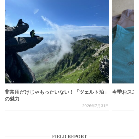
非常用だけじゃもったいない！「ツェルト泊」
今季おススメベ
の魅力
2026年7月31日
FIELD REPORT