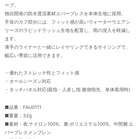
ーブ。
独自開発の防水透湿素材エバーブレスを本体生地に採用。
手首のカフ部分には、フィット感が高いウォーターウエアシ
リーズのラピッドラッシュ生地を配置し、雨の浸入を軽減し
ます。
薄手のライナーと一緒にレイヤリングできるサイジングで、
幅広い季節に活用できます。
・優れたストレッチ性とフィット感
・オールシーズン対応
・タッチパネル対応(親指・人差し指 腹側指先、単体着用時)
■品番：FAU0111
■重量：32g
■素材：表:ナイロン100%、裏:ポリエステル100%、中間層:エ
バーブレスメンブレン