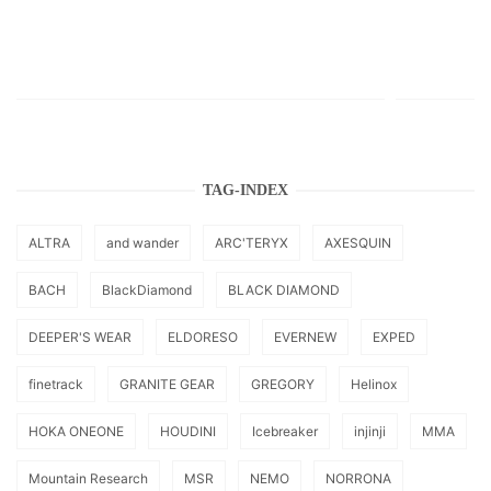
TAG-INDEX
ALTRA
and wander
ARC'TERYX
AXESQUIN
BACH
BlackDiamond
BLACK DIAMOND
DEEPER'S WEAR
ELDORESO
EVERNEW
EXPED
finetrack
GRANITE GEAR
GREGORY
Helinox
HOKA ONEONE
HOUDINI
Icebreaker
injinji
MMA
Mountain Research
MSR
NEMO
NORRONA