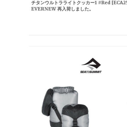
チタンウルトラライトクッカー1 #Red [ECA25
EVERNEW 再入荷しました。
ナ
ビ
ゲ
ー
シ
ョ
ン