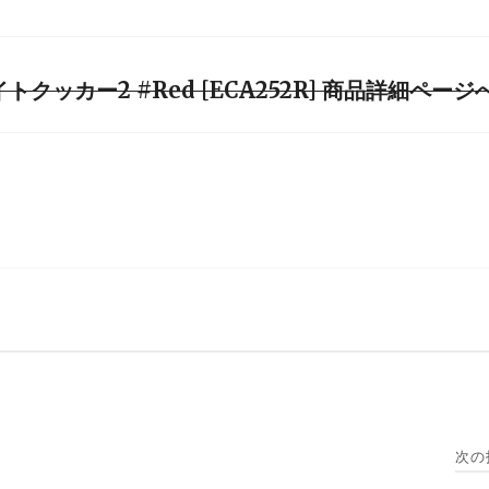
クッカー2 #Red [ECA252R] 商品詳細ページ
次の