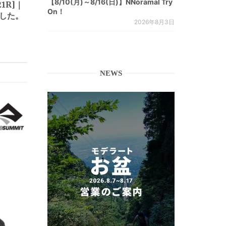
【8/10(月)～8/16(日)】NNoramal Try
1R]｜
On！
ました。
2026年8月3日
NEWS