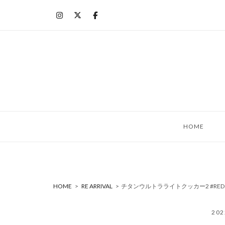
コ
ン
テ
ン
ツ
へ
ス
キ
ッ
HOME
プ
HOME
>
RE ARRIVAL
>
チタンウルトラライトクッカー2 #RED [
20