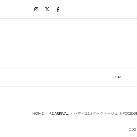
コ
ン
テ
ン
ツ
へ
ス
キ
ッ
HOME
プ
HOME
>
RE ARRIVAL
>
バディ 22 #ダークベージュ [HP002D
20