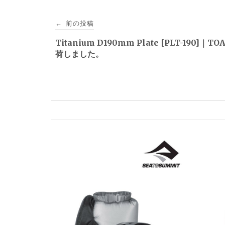
投
前の投稿
←
稿
Titanium D190mm Plate [PLT-190]｜T
荷しました。
ナ
ビ
ゲ
ー
シ
ョ
ン