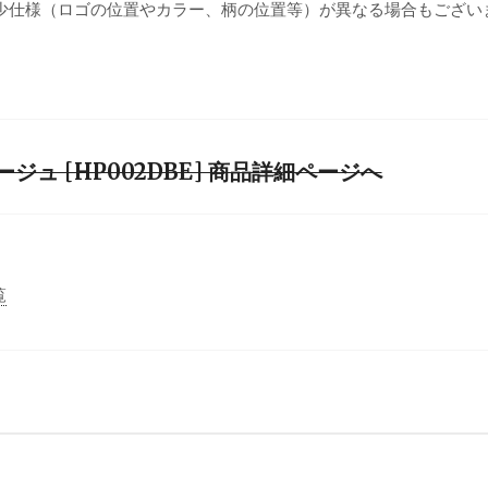
少仕様（ロゴの位置やカラー、柄の位置等）が異なる場合もござい
ージュ [HP002DBE] 商品詳細ページへ
覧