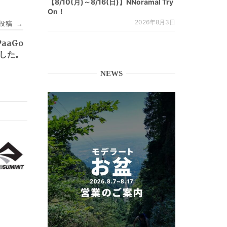
【8/10(月)～8/16(日)】NNoramal Try
On！
2026年8月3日
投稿
→
aaGo
ました。
NEWS