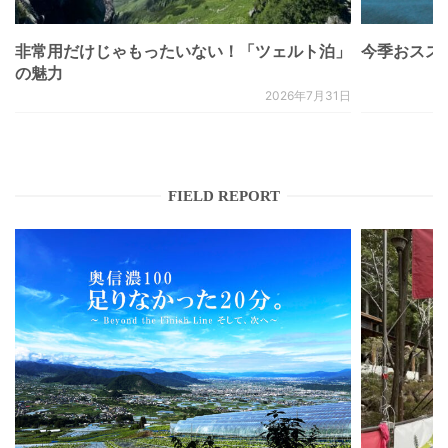
非常用だけじゃもったいない！「ツェルト泊」
今季おススメベ
の魅力
2026年7月31日
FIELD REPORT