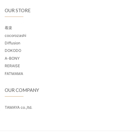
OUR STORE
着楽
cocorozashi
Diffusion
DOKODO
A-BONY
RERAISE
FATMAMA
OUR COMPANY
TAMAYA co.,ltd.