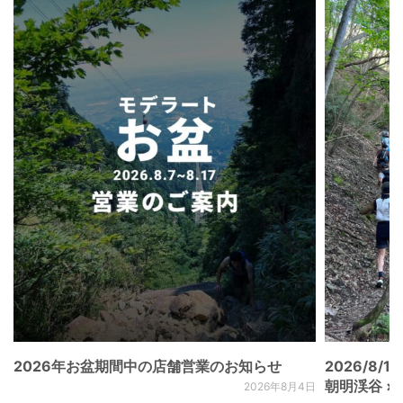
2026年お盆期間中の店舗営業のお知らせ
2026/8/15
朝明渓谷 × N
2026年8月4日