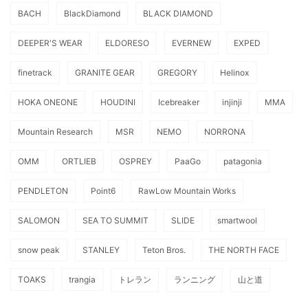
BACH
BlackDiamond
BLACK DIAMOND
DEEPER'S WEAR
ELDORESO
EVERNEW
EXPED
finetrack
GRANITE GEAR
GREGORY
Helinox
HOKA ONEONE
HOUDINI
Icebreaker
injinji
MMA
Mountain Research
MSR
NEMO
NORRONA
OMM
ORTLIEB
OSPREY
PaaGo
patagonia
PENDLETON
Point6
RawLow Mountain Works
SALOMON
SEA TO SUMMIT
SLIDE
smartwool
snow peak
STANLEY
Teton Bros.
THE NORTH FACE
TOAKS
trangia
トレラン
ランニング
山と道