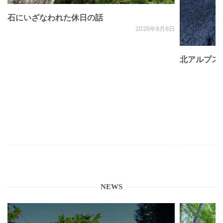
石にいざなわれた休日の話
2026年8月6日
北アルプス
NEWS