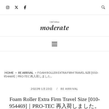
コ
ン
テ
ン
ホ
ツ
ー
へ
ム
ス
キ
ッ
プ
HOME
>
RE ARRIVAL
>
FOAM ROLLER EXTRA FIRM TRAVEL SIZE [010-
954469]｜PRO-TEC 再入荷しました。
2022年1月23日
RE ARRIVAL
Foam Roller Extra Firm Travel Size [010-
954469]｜PRO-TEC 再入荷しました。