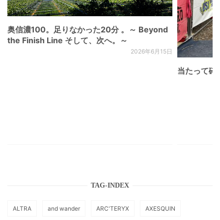
奥信濃100。足りなかった20分 。～ Beyond
the Finish Line そして、次へ。～
2026年6月15日
当たって砕け
TAG-INDEX
ALTRA
and wander
ARC'TERYX
AXESQUIN