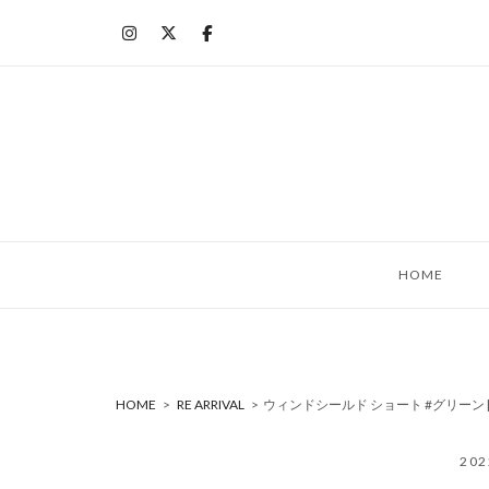
コ
ン
テ
ン
ツ
へ
ス
キ
ッ
HOME
プ
HOME
>
RE ARRIVAL
>
ウィンドシールド ショート #グリーン [A
20