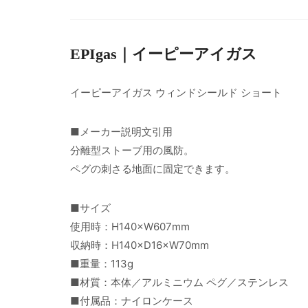
EPIgas｜イーピーアイガス
イーピーアイガス ウィンドシールド ショート
■メーカー説明文引用
分離型ストーブ用の風防。
ペグの刺さる地面に固定できます。
■サイズ
使用時：H140×W607mm
収納時：H140×D16×W70mm
■重量：113g
■材質：本体／アルミニウム ペグ／ステンレス
■付属品：ナイロンケース