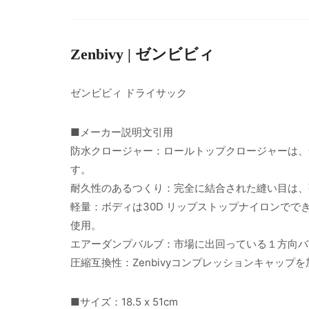
Zenbivy | ゼンビビィ
ゼンビビィ ドライサック
■メーカー説明文引用
防水クロージャー：ロールトップクロージャーは、
す。
耐久性のあるつくり：完全に結合された縫い目は、
軽量：ボディは30D リップストップナイロンでで
使用。
エアーダンプバルブ：市場に出回っている１方向バ
圧縮互換性：Zenbivyコンプレッションキャッ
■サイズ：18.5 x 51cm