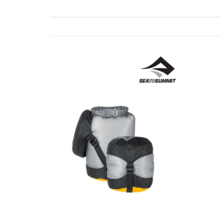
ゲ
ー
シ
ョ
ン