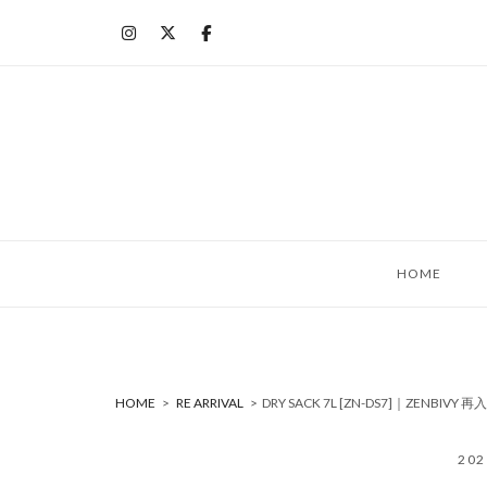
コ
ン
テ
ン
ツ
へ
ス
キ
ッ
HOME
プ
HOME
>
RE ARRIVAL
>
DRY SACK 7L [ZN-DS7]｜ZENBIV
20