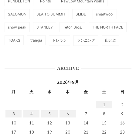
PENDLETON
Point6
RawLow Mountain Works
SALOMON
SEA TO SUMMIT
SLIDE
smartwool
snow peak
STANLEY
Teton Bros.
THE NORTH FACE
TOAKS
trangia
トレラン
ランニング
山と道
ARCHIVE
2026年8月
月
火
水
木
金
土
日
1
2
3
4
5
6
7
8
9
10
11
12
13
14
15
16
17
18
19
20
21
22
23