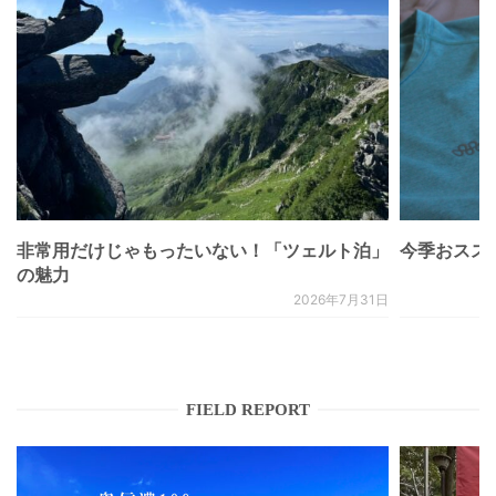
非常用だけじゃもったいない！「ツェルト泊」
今季おススメベ
の魅力
2026年7月31日
FIELD REPORT