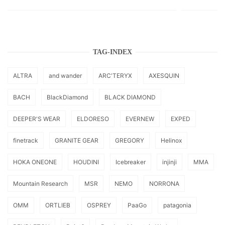
TAG-INDEX
ALTRA
and wander
ARC'TERYX
AXESQUIN
BACH
BlackDiamond
BLACK DIAMOND
DEEPER'S WEAR
ELDORESO
EVERNEW
EXPED
finetrack
GRANITE GEAR
GREGORY
Helinox
HOKA ONEONE
HOUDINI
Icebreaker
injinji
MMA
Mountain Research
MSR
NEMO
NORRONA
OMM
ORTLIEB
OSPREY
PaaGo
patagonia