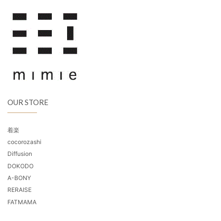
OUR STORE
着楽
cocorozashi
Diffusion
DOKODO
A-BONY
RERAISE
FATMAMA