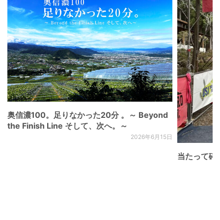
奥信濃100。足りなかった20分 。～ Beyond
the Finish Line そして、次へ。～
2026年6月15日
当たって砕け