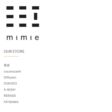
OUR STORE
着楽
cocorozashi
Diffusion
DOKODO
A-BONY
RERAISE
FATMAMA