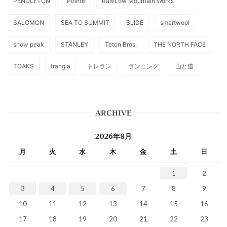
PENDLETON
Point6
RawLow Mountain Works
SALOMON
SEA TO SUMMIT
SLIDE
smartwool
snow peak
STANLEY
Teton Bros.
THE NORTH FACE
TOAKS
trangia
トレラン
ランニング
山と道
ARCHIVE
2026年8月
月
火
水
木
金
土
日
1
2
3
4
5
6
7
8
9
10
11
12
13
14
15
16
17
18
19
20
21
22
23