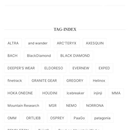
TAG-INDEX
ALTRA
and wander
ARC'TERYX
AXESQUIN
BACH
BlackDiamond
BLACK DIAMOND
DEEPER'S WEAR
ELDORESO
EVERNEW
EXPED
finetrack
GRANITE GEAR
GREGORY
Helinox
HOKA ONEONE
HOUDINI
Icebreaker
injinji
MMA
Mountain Research
MSR
NEMO
NORRONA
OMM
ORTLIEB
OSPREY
PaaGo
patagonia