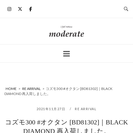
コ
ン
テ
ン
ホ
ツ
ー
へ
ム
ス
キ
ッ
プ
HOME
>
RE ARRIVAL
>
コズモ300 #オクタン [BD81302]｜BLACK
DIAMOND 再入荷しました。
2021年11月27日
RE ARRIVAL
コズモ300 #オクタン [BD81302]｜BLACK
DIAMOND 再入荷しました。