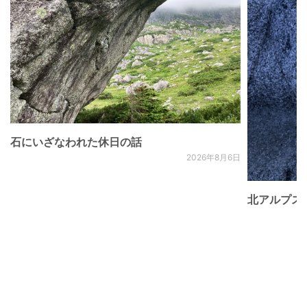
石にいざなわれた休日の話
2026年8月6日
北アルプス