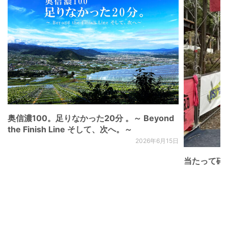
奥信濃100。足りなかった20分 。～ Beyond
the Finish Line そして、次へ。～
2026年6月15日
当たって砕け