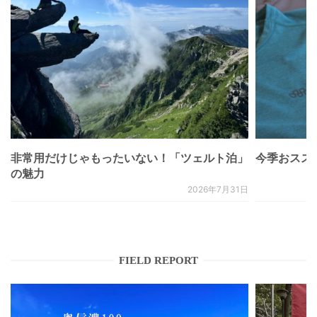
非常用だけじゃもったいない！「ツェルト泊」
今季おススメベ
の魅力
2026年7月31日
FIELD REPORT