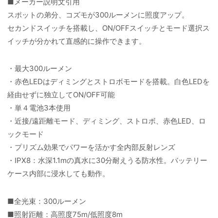
■メーカー説明文引用
スポットの弟分、コズモが300ルーメンに照度アップ。
セカンドスイッチを搭載し、ON/OFFスイッチとモード選択ス
イッチが分かれて直感的に操作できます。
・最大300ルーメン
・赤色LEDはディミングとストロボモードを搭載。白色LEDを
経由せずに独立してON/OFF可能
・単４電池3本使用
・近接/遠距離モード、ディミング、ストロボ、赤色LED、ロ
ックモード
・プリズム効果でパワーを活かす全内部反射レンズ
・IPX8：水深1.1mの真水に30分耐えうる防水性。バッテリー
ケース内部に浸水しても動作。
■全光束：300ルーメン
■照射距離：高照度75m/低照度8m