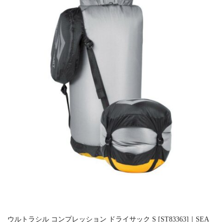
ウルトラシル コンプレッション ドライサック S [ST83363]｜SEA