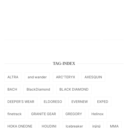
TAG-INDEX
ALTRA
and wander
ARC'TERYX
AXESQUIN
BACH
BlackDiamond
BLACK DIAMOND
DEEPER'S WEAR
ELDORESO
EVERNEW
EXPED
finetrack
GRANITE GEAR
GREGORY
Helinox
HOKA ONEONE
HOUDINI
Icebreaker
injinji
MMA