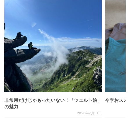
非常用だけじゃもったいない！「ツェルト泊」
今季おススメベ
の魅力
2026年7月31日