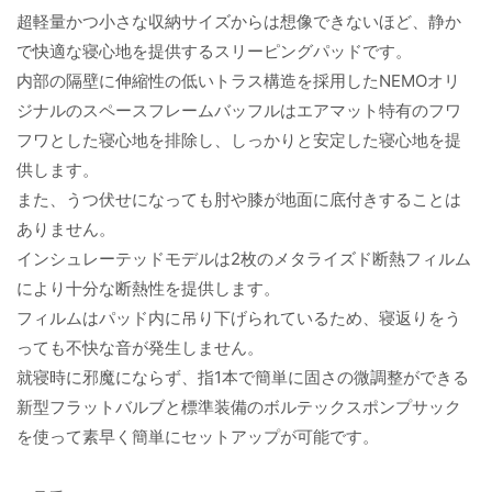
超軽量かつ小さな収納サイズからは想像できないほど、静か
で快適な寝心地を提供するスリーピングパッドです。
内部の隔壁に伸縮性の低いトラス構造を採用したNEMOオリ
ジナルのスペースフレームバッフルはエアマット特有のフワ
フワとした寝心地を排除し、しっかりと安定した寝心地を提
供します。
また、うつ伏せになっても肘や膝が地面に底付きすることは
ありません。
インシュレーテッドモデルは2枚のメタライズド断熱フィルム
により十分な断熱性を提供します。
フィルムはパッド内に吊り下げられているため、寝返りをう
っても不快な音が発生しません。
就寝時に邪魔にならず、指1本で簡単に固さの微調整ができる
新型フラットバルブと標準装備のボルテックスポンプサック
を使って素早く簡単にセットアップが可能です。