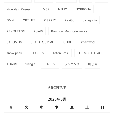
Mountain Research
MSR
NEMO
NORRONA
OMM
ORTLIEB
OSPREY
PaaGo
patagonia
PENDLETON
Point6
RawLow Mountain Works
SALOMON
SEA TO SUMMIT
SLIDE
smartwool
snow peak
STANLEY
Teton Bros.
THE NORTH FACE
TOAKS
trangia
トレラン
ランニング
山と道
ARCHIVE
2026年8月
月
火
水
木
金
土
日