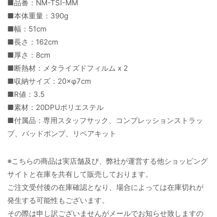
■品番：NM-TSI-MM
■本体重量：390g
■幅：51cm
■長さ：162cm
■厚さ：8cm
■断熱材：メタライズドフィルム x 2
■収納サイズ：20×φ7cm
■R値：3.5
■素材：20DPUポリエステル
■付属品：専用スタッフサック、コンプレッションストラッ
プ、パッドポンプ、リペアキット
※こちらの商品は実店舗及び、弊社が運営する他ショッピング
サイトと在庫を共有して販売しております。
ご注文受付後の在庫確認となり、場合によっては在庫切れが
発生する可能性もございます。
その際は申し訳ございませんがメールでお知らせ致しますの