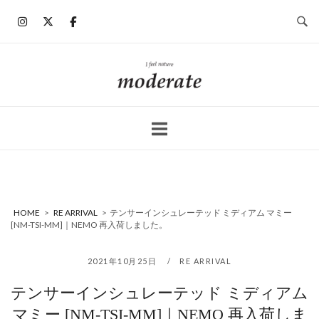
コ
ン
テ
ン
ホ
ツ
ー
へ
ム
ス
キ
ッ
プ
HOME
>
RE ARRIVAL
>
テンサーインシュレーテッド ミディアム マミー
[NM-TSI-MM]｜NEMO 再入荷しました。
2021年10月25日
RE ARRIVAL
テンサーインシュレーテッド ミディアム
マミー [NM-TSI-MM]｜NEMO 再入荷しま