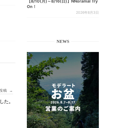
【8/10(月)～8/16(日)】NNoramal Try
On！
2026年8月3日
NEWS
投稿
→
ました。