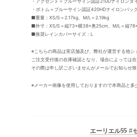
・アクセント＝ブルーサイン認証210Dナイロンダイヤ
・ボトム＝ブルーサイン認証420HDナイロンパッククロ
■重量：XS/S＝2.17kg、M/L＝2.19kg
■外寸：XS/S＝縦73×横38×奥25cm、M/L＝縦78
■推奨レインカバーサイズ：L
※こちらの商品は実店舗及び、弊社が運営する他シ
ご注文受付後の在庫確認となり、場合によっては在
その際は申し訳ございませんがメールでお知らせ致
※メーカー画像を使用しておりますので本商品と多
エーリエル55 