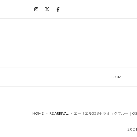
コ
ン
テ
ン
ツ
へ
ス
キ
ッ
HOME
プ
HOME
>
RE ARRIVAL
>
エーリエル55 #セラミックブルー｜OS
202