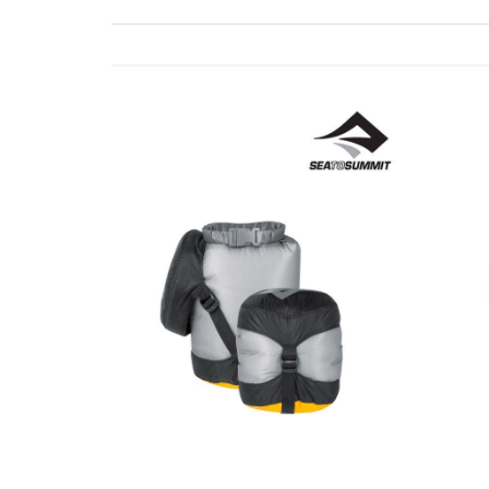
ゲ
ー
シ
ョ
ン