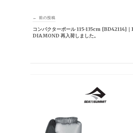
投
前の投稿
←
稿
コンパクターポール 115-135cm [BD42114]｜
DIAMOND 再入荷しました。
ナ
ビ
ゲ
ー
シ
ョ
ン