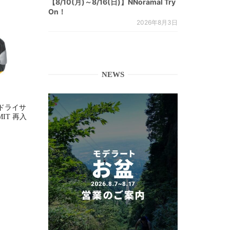
【8/10(月)～8/16(日)】NNoramal Try
On！
2026年8月3日
NEWS
ドライサ
MMIT 再入