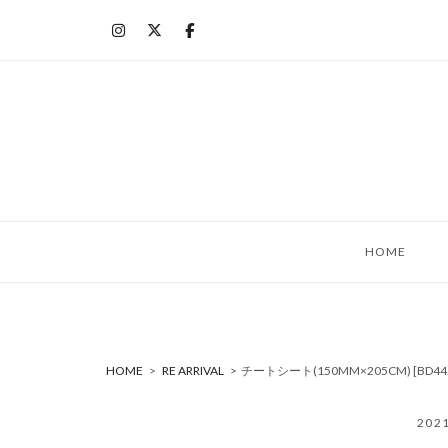
コ
ン
テ
ン
ツ
へ
ス
キ
ッ
HOME
プ
HOME
>
RE ARRIVAL
>
チートシート(150MM×205CM) [BD4
202