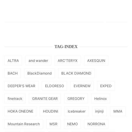
TAG-INDEX
ALTRA
and wander
ARC'TERYX
AXESQUIN
BACH
BlackDiamond
BLACK DIAMOND
DEEPER'S WEAR
ELDORESO
EVERNEW
EXPED
finetrack
GRANITE GEAR
GREGORY
Helinox
HOKA ONEONE
HOUDINI
Icebreaker
injinji
MMA
Mountain Research
MSR
NEMO
NORRONA