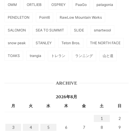
OMM
ORTLIEB
OSPREY
PaaGo
patagonia
PENDLETON
Point6
RawLow Mountain Works
SALOMON
SEA TO SUMMIT
SLIDE
smartwool
snow peak
STANLEY
Teton Bros.
THE NORTH FACE
TOAKS
trangia
トレラン
ランニング
山と道
ARCHIVE
2026年8月
月
火
水
木
金
土
日
1
2
3
4
5
6
7
8
9