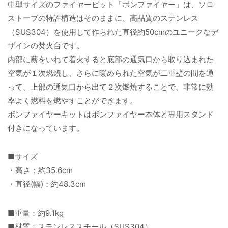
中型サイズのファイヤーピット「ボンファイヤー」は、ソロ
ストーブの特許構造はそのままに、高品質のステンレス
（SUS304）を使用して作られた直径約50cmのユニークなデ
ザインの焚火台です。
内部に薪をいれて着火すると底部の通気口から取り込まれた
空気が１次燃焼し、さらに暖められた空気が二重壁の間を通
って、上部の通気口から出て２次燃焼することで、非常に効
率よく燃料を燃やすことができます。
ボンファイヤーキットはボンファイヤー本体と専用スタンド
付きになっています。
■サイズ
・高さ：約35.6cm
・直径(幅)：約48.3cm
■重量：約9.1kg
■材質：ステンレススチール（SUS304）