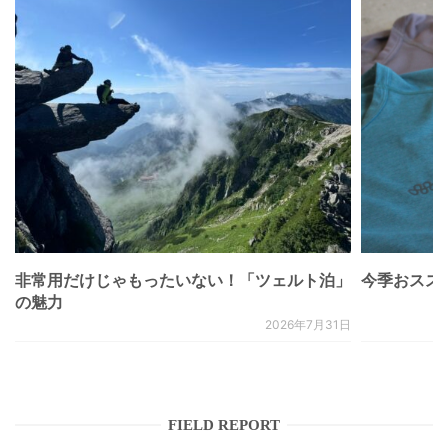
非常用だけじゃもったいない！「ツェルト泊」
今季おススメベ
の魅力
2026年7月31日
FIELD REPORT