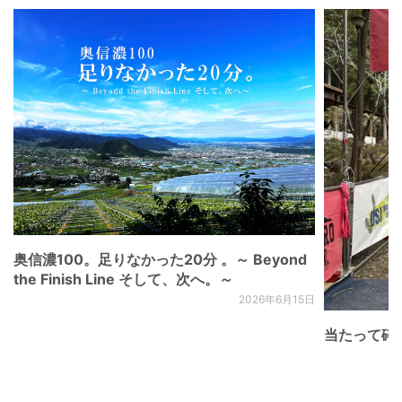
奥信濃100。足りなかった20分 。～ Beyond
the Finish Line そして、次へ。～
2026年6月15日
当たって砕け