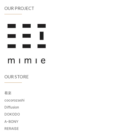
OUR PROJECT
OUR STORE
着楽
cocorozashi
Diffusion
DOKODO
A-BONY
RERAISE