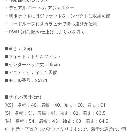
・デュアル ロー ヘム アジャスター
・胸ポケットにはジャケットをコンパクトに収納可能
・コードループ付きカラビナで持ち運びが便利
・DWR (耐久撥水)仕上げにより水を弾く
■重さ：125g
■フィット：トリムフィット
■センターバック丈：65cm
■アクティビティ：全天候
■モデル番号：25171
■サイズ/実寸(cm)
[XS] 身幅：48、肩幅：40、袖丈：60、着丈：61
[S] 身幅：51、肩幅：41、袖丈：62、着丈：63.5
[M] 身幅：54、肩幅：43、袖丈：63、着丈：64.5
※手作業・平置きでの計測となりますので、若干の誤差はご容