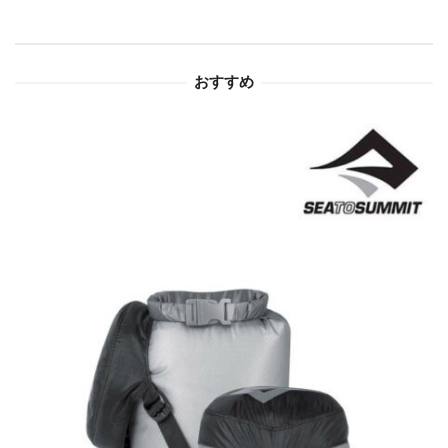
シ
ョ
おすすめ
ン