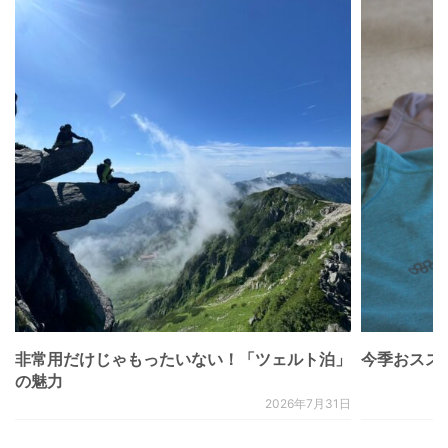
非常用だけじゃもったいない！「ツェルト泊」
今季おススメベ
の魅力
2026年7月31日