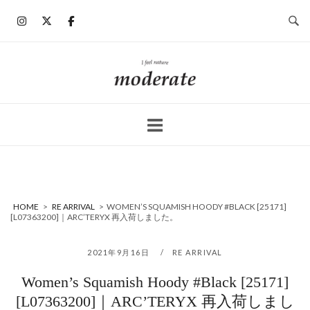
コ
ン
テ
ン
ホ
ツ
ー
へ
ム
ス
キ
ッ
プ
HOME
>
RE ARRIVAL
>
WOMEN’S SQUAMISH HOODY #BLACK [25171]
[L07363200]｜ARC’TERYX 再入荷しました。
2021年9月16日
RE ARRIVAL
Women’s Squamish Hoody #Black [25171]
[L07363200]｜ARC’TERYX 再入荷しまし