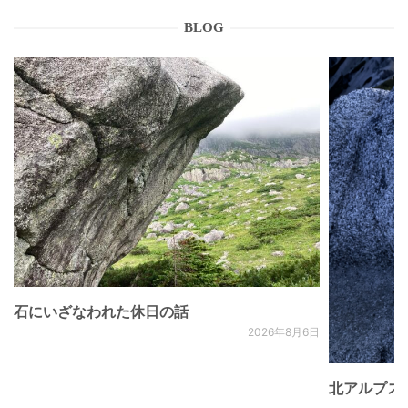
BLOG
石にいざなわれた休日の話
2026年8月6日
北アルプス