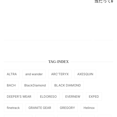
当たって砕け
TAG-INDEX
ALTRA
and wander
ARC'TERYX
AXESQUIN
BACH
BlackDiamond
BLACK DIAMOND
DEEPER'S WEAR
ELDORESO
EVERNEW
EXPED
finetrack
GRANITE GEAR
GREGORY
Helinox