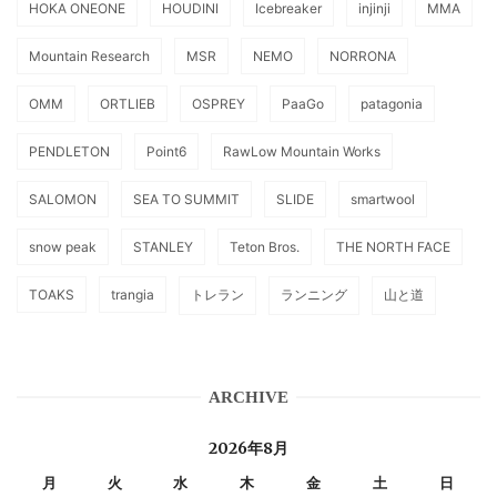
HOKA ONEONE
HOUDINI
Icebreaker
injinji
MMA
Mountain Research
MSR
NEMO
NORRONA
OMM
ORTLIEB
OSPREY
PaaGo
patagonia
PENDLETON
Point6
RawLow Mountain Works
SALOMON
SEA TO SUMMIT
SLIDE
smartwool
snow peak
STANLEY
Teton Bros.
THE NORTH FACE
TOAKS
trangia
トレラン
ランニング
山と道
ARCHIVE
2026年8月
月
火
水
木
金
土
日