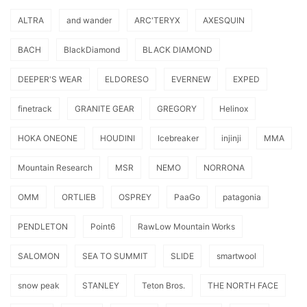
ALTRA
and wander
ARC'TERYX
AXESQUIN
BACH
BlackDiamond
BLACK DIAMOND
DEEPER'S WEAR
ELDORESO
EVERNEW
EXPED
finetrack
GRANITE GEAR
GREGORY
Helinox
HOKA ONEONE
HOUDINI
Icebreaker
injinji
MMA
Mountain Research
MSR
NEMO
NORRONA
OMM
ORTLIEB
OSPREY
PaaGo
patagonia
PENDLETON
Point6
RawLow Mountain Works
SALOMON
SEA TO SUMMIT
SLIDE
smartwool
snow peak
STANLEY
Teton Bros.
THE NORTH FACE