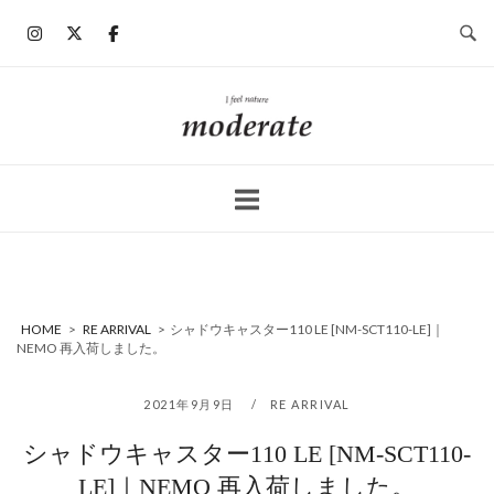
コ
ン
テ
ン
ホ
ツ
ー
へ
ム
ス
キ
ッ
プ
HOME
>
RE ARRIVAL
>
シャドウキャスター110 LE [NM-SCT110-LE]｜
NEMO 再入荷しました。
2021年9月9日
RE ARRIVAL
シャドウキャスター110 LE [NM-SCT110-
LE]｜NEMO 再入荷しました。