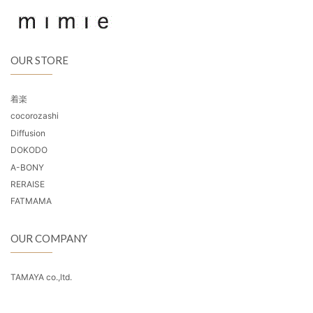
OUR STORE
着楽
cocorozashi
Diffusion
DOKODO
A-BONY
RERAISE
FATMAMA
OUR COMPANY
TAMAYA co.,ltd.