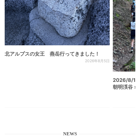
北アルプスの女王 燕岳行ってきました！
2026年8月5日
2026/8/15
朝明渓谷 × N
NEWS