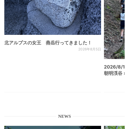
北アルプスの女王 燕岳行ってきました！
2026年8月5日
2026/8/15
朝明渓谷 × N
NEWS