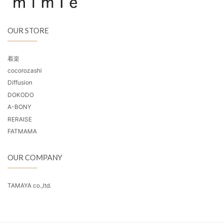
OUR STORE
着楽
cocorozashi
Diffusion
DOKODO
A-BONY
RERAISE
FATMAMA
OUR COMPANY
TAMAYA co.,ltd.