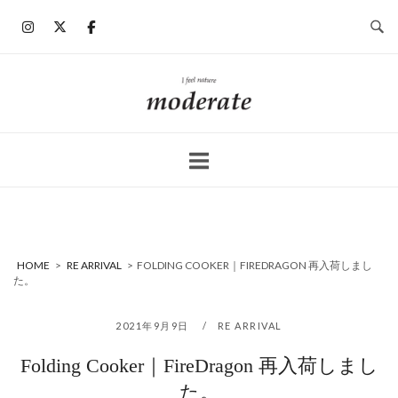
コ
ン
テ
ン
ホ
ツ
ー
へ
ム
ス
キ
ッ
プ
HOME
>
RE ARRIVAL
>
FOLDING COOKER｜FIREDRAGON 再入荷しまし
た。
2021年9月9日
RE ARRIVAL
Folding Cooker｜FireDragon 再入荷しまし
た。