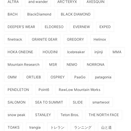
ALTRA
and wander
ARC'TERYX
AXESQUIN
BACH
BlackDiamond
BLACK DIAMOND
DEEPER'S WEAR
ELDORESO
EVERNEW
EXPED
finetrack
GRANITE GEAR
GREGORY
Helinox
HOKA ONEONE
HOUDINI
Icebreaker
injinji
MMA
Mountain Research
MSR
NEMO
NORRONA
OMM
ORTLIEB
OSPREY
PaaGo
patagonia
PENDLETON
Point6
RawLow Mountain Works
SALOMON
SEA TO SUMMIT
SLIDE
smartwool
snow peak
STANLEY
Teton Bros.
THE NORTH FACE
TOAKS
trangia
トレラン
ランニング
山と道