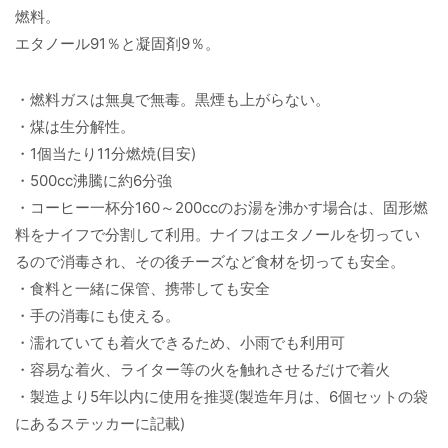
燃料。
エタノール91％と凝固剤9％。
・燃料ガスは無臭で無毒。黒煙も上がらない。
・煤は生分解性。
・1個当たり11分燃焼(目安)
・500cc沸騰に約6分強
・コーヒー一杯分160～200ccのお湯を沸かす場合は、固形燃
料をナイフで分割して利用。ナイフはエタノールを切ってい
るので消毒され、その後チーズなど食材を切っても安全。
・食料と一緒に保管、携帯しても安全
・手の消毒にも使える。
・濡れていても着火できるため、小雨でも利用可
・容易な着火、ライター等の火を触れさせるだけで着火
・製造より5年以内に使用を推奨(製造年月は、6個セットの袋
にあるステッカーに記載)