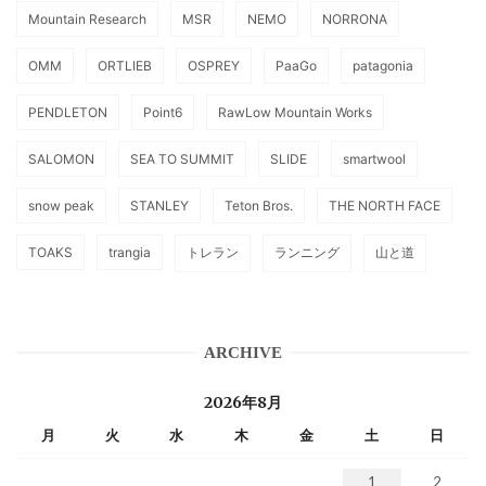
Mountain Research
MSR
NEMO
NORRONA
OMM
ORTLIEB
OSPREY
PaaGo
patagonia
PENDLETON
Point6
RawLow Mountain Works
SALOMON
SEA TO SUMMIT
SLIDE
smartwool
snow peak
STANLEY
Teton Bros.
THE NORTH FACE
TOAKS
trangia
トレラン
ランニング
山と道
ARCHIVE
2026年8月
月
火
水
木
金
土
日
1
2