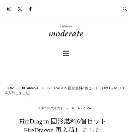
コ
ン
テ
ン
ホ
ツ
ー
へ
ム
ス
キ
ッ
プ
HOME
>
RE ARRIVAL
>
FIREDRAGON 固形燃料6個セット｜FIREDRAGON
再入荷しました。
2021年9月9日
RE ARRIVAL
FireDragon 固形燃料6個セット｜
FireDragon 再入荷しました。