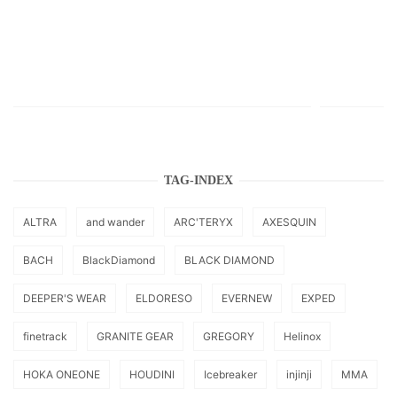
TAG-INDEX
ALTRA
and wander
ARC'TERYX
AXESQUIN
BACH
BlackDiamond
BLACK DIAMOND
DEEPER'S WEAR
ELDORESO
EVERNEW
EXPED
finetrack
GRANITE GEAR
GREGORY
Helinox
HOKA ONEONE
HOUDINI
Icebreaker
injinji
MMA