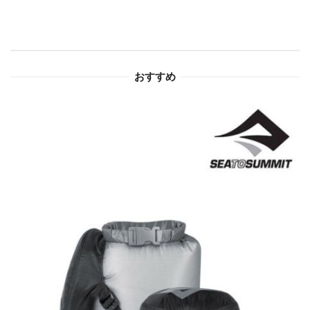
シ
ョ
おすすめ
ン