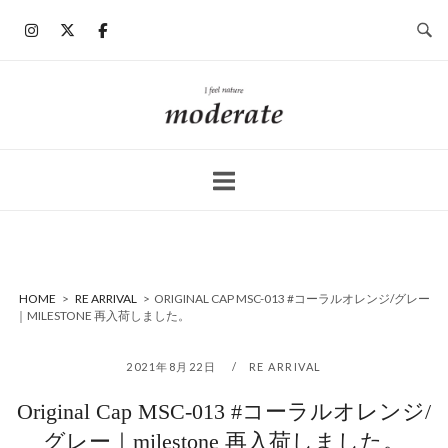
コ
ン
テ
ン
ホ
ツ
ー
へ
ム
ス
キ
ッ
プ
HOME
>
RE ARRIVAL
>
ORIGINAL CAP MSC-013 #コーラルオレンジ/グレー
｜MILESTONE 再入荷しました。
2021年8月22日
RE ARRIVAL
Original Cap MSC-013 #コーラルオレンジ/
グレー｜milestone 再入荷しました。