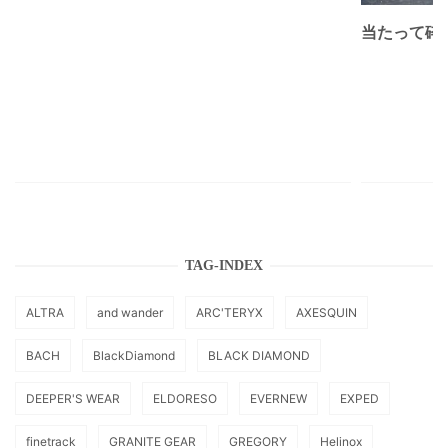
当たって砕け
TAG-INDEX
ALTRA
and wander
ARC'TERYX
AXESQUIN
BACH
BlackDiamond
BLACK DIAMOND
DEEPER'S WEAR
ELDORESO
EVERNEW
EXPED
finetrack
GRANITE GEAR
GREGORY
Helinox