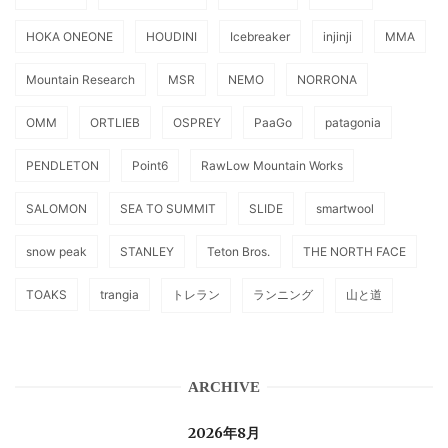
HOKA ONEONE
HOUDINI
Icebreaker
injinji
MMA
Mountain Research
MSR
NEMO
NORRONA
OMM
ORTLIEB
OSPREY
PaaGo
patagonia
PENDLETON
Point6
RawLow Mountain Works
SALOMON
SEA TO SUMMIT
SLIDE
smartwool
snow peak
STANLEY
Teton Bros.
THE NORTH FACE
TOAKS
trangia
トレラン
ランニング
山と道
ARCHIVE
2026年8月