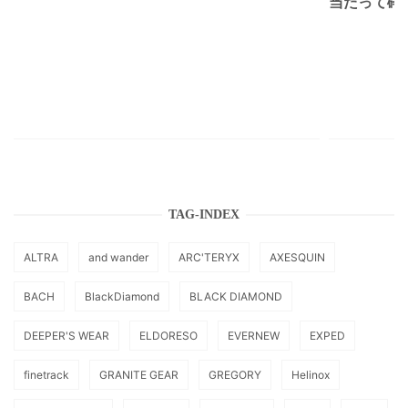
当たって砕け
TAG-INDEX
ALTRA
and wander
ARC'TERYX
AXESQUIN
BACH
BlackDiamond
BLACK DIAMOND
DEEPER'S WEAR
ELDORESO
EVERNEW
EXPED
finetrack
GRANITE GEAR
GREGORY
Helinox