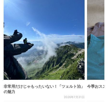
非常用だけじゃもったいない！「ツェルト泊」
今季おススメベ
の魅力
2026年7月31日