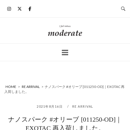
コ
ン
テ
ン
ホ
ツ
ー
へ
ム
ス
キ
ッ
プ
HOME
>
RE ARRIVAL
>
ナノスパーク #オリーブ [011250-OD]｜EXOTAC 再
入荷しました。
2021年8月16日
RE ARRIVAL
ナノスパーク #オリーブ [011250-OD]｜
EXOTAC 再入荷しました。