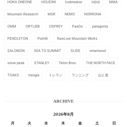
HOKA ONEONE
HOUDINI
Icebreaker
injinji
MMA
Mountain Research
MSR
NEMO
NORRONA
OMM
ORTLIEB
OSPREY
PaaGo
patagonia
PENDLETON
Point6
RawLow Mountain Works
SALOMON
SEA TO SUMMIT
SLIDE
smartwool
snow peak
STANLEY
Teton Bros.
THE NORTH FACE
TOAKS
trangia
トレラン
ランニング
山と道
ARCHIVE
2026年8月
月
火
水
木
金
土
日