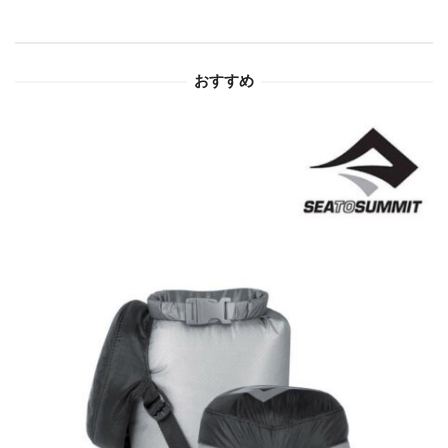
シ
ョ
おすすめ
ン