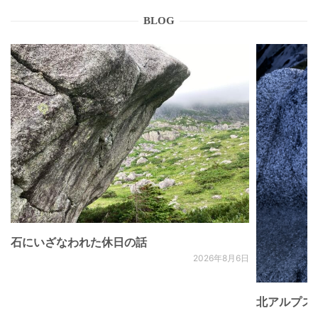
BLOG
石にいざなわれた休日の話
2026年8月6日
北アルプス