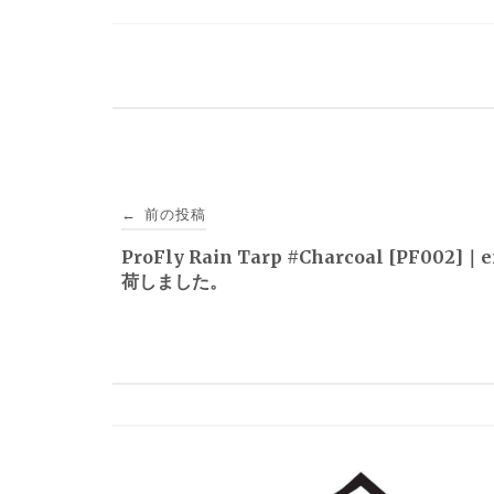
投
前の投稿
←
稿
ProFly Rain Tarp #Charcoal [PF002]｜
荷しました。
ナ
ビ
ゲ
ー
シ