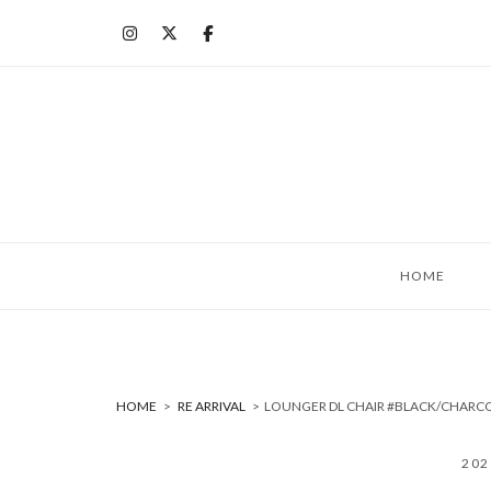
コ
ン
テ
ン
ツ
へ
ス
キ
ッ
HOME
プ
HOME
>
RE ARRIVAL
>
LOUNGER DL CHAIR #BLACK/CHA
20