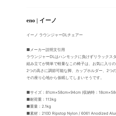
eno | イーノ
イーノ ラウンジャーDLチェアー
■メーカー説明文引用
ラウンジャーDLはハンモックに負けずリラックス
組み立てが簡単で軽量なこの椅子は、お気に入りの
2つの高さに調節可能な脚、カップホルダー、2つのカ
その座り心地から仮眠してしまいそうです。
■サイズ：81cm×58cm×94cm (収納時：18cm×58
■耐荷重：113kg
■重量：2.1kg
■素材：210D Ripstop Nylon / 6061 Anodized Al