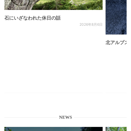
石にいざなわれた休日の話
2026年8月6日
北アルプス
NEWS