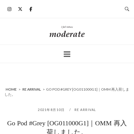
コ
ン
テ
ン
ホ
ツ
ー
へ
ム
ス
キ
ッ
プ
HOME
>
RE ARRIVAL
>
GO POD #GREY [OG011000G1]｜OMM 再入荷しま
した。
2021年8月10日
RE ARRIVAL
Go Pod #Grey [OG011000G1]｜OMM 再入
荷しました。