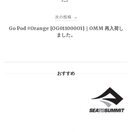
ナ
ビ
次の投稿
→
ゲ
Go Pod #Orange [OG011000O1]｜OMM 再入荷し
ました。
ー
シ
ョ
おすすめ
ン