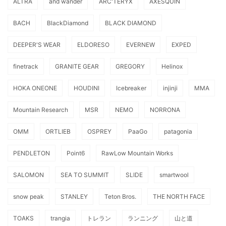
ALTRA
and wander
ARC'TERYX
AXESQUIN
BACH
BlackDiamond
BLACK DIAMOND
DEEPER'S WEAR
ELDORESO
EVERNEW
EXPED
finetrack
GRANITE GEAR
GREGORY
Helinox
HOKA ONEONE
HOUDINI
Icebreaker
injinji
MMA
Mountain Research
MSR
NEMO
NORRONA
OMM
ORTLIEB
OSPREY
PaaGo
patagonia
PENDLETON
Point6
RawLow Mountain Works
SALOMON
SEA TO SUMMIT
SLIDE
smartwool
snow peak
STANLEY
Teton Bros.
THE NORTH FACE
TOAKS
trangia
トレラン
ランニング
山と道