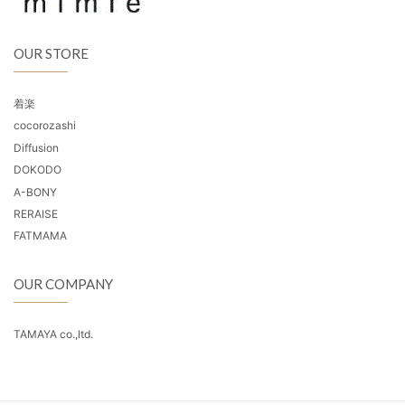
OUR STORE
着楽
cocorozashi
Diffusion
DOKODO
A-BONY
RERAISE
FATMAMA
OUR COMPANY
TAMAYA co.,ltd.