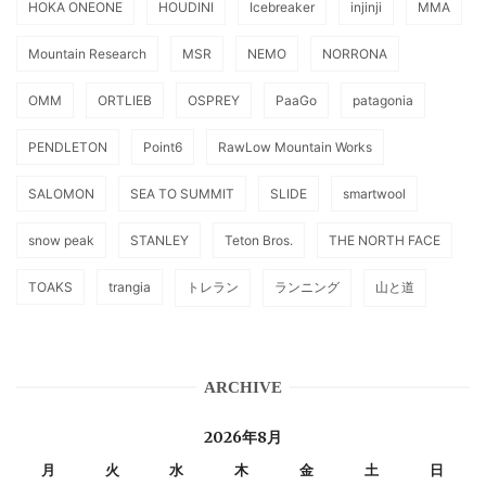
HOKA ONEONE
HOUDINI
Icebreaker
injinji
MMA
Mountain Research
MSR
NEMO
NORRONA
OMM
ORTLIEB
OSPREY
PaaGo
patagonia
PENDLETON
Point6
RawLow Mountain Works
SALOMON
SEA TO SUMMIT
SLIDE
smartwool
snow peak
STANLEY
Teton Bros.
THE NORTH FACE
TOAKS
trangia
トレラン
ランニング
山と道
ARCHIVE
2026年8月
月
火
水
木
金
土
日