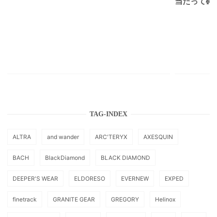
当たって砕け
TAG-INDEX
ALTRA
and wander
ARC'TERYX
AXESQUIN
BACH
BlackDiamond
BLACK DIAMOND
DEEPER'S WEAR
ELDORESO
EVERNEW
EXPED
finetrack
GRANITE GEAR
GREGORY
Helinox