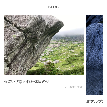
BLOG
石にいざなわれた休日の話
2026年8月6日
北アルプス