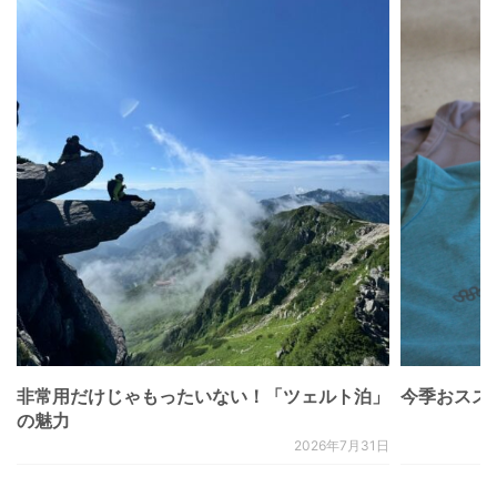
非常用だけじゃもったいない！「ツェルト泊」
今季おススメベ
の魅力
2026年7月31日