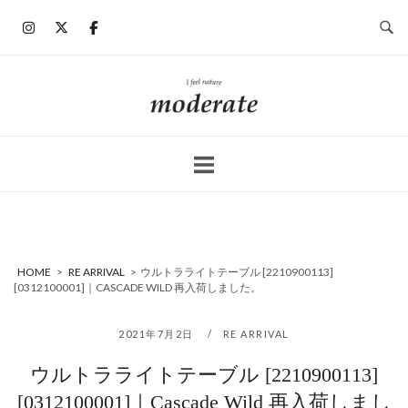
コ
ン
テ
ン
ホ
ツ
ー
へ
ム
ス
キ
ッ
プ
HOME
>
RE ARRIVAL
>
ウルトラライトテーブル [2210900113]
[0312100001]｜CASCADE WILD 再入荷しました。
2021年7月2日
RE ARRIVAL
ウルトラライトテーブル [2210900113]
[0312100001]｜Cascade Wild 再入荷しまし