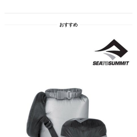
シ
ョ
おすすめ
ン