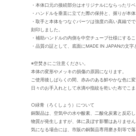
・本体口元の接続部分はオリジナルにならったリベ
・ハンドルを垂直に立てた際の保持と、握りが本体
・取手と本体をつなぐパーツは強度の高い真鍮でで
刻印しました。
・補助ハンドルの内側を中空チューブ仕様にするこ
・品質の証として、底面にMADE IN JAPAN
※空焚きにご注意ください。
本体の変形やメッキの損傷の原因になります。
ご使用後しばらくの間、赤みのある鮮やかな色に変
日々のお手入れとして水滴や指紋を乾いた布でこま
○緑青（ろくしょう）について
銅製品は、空気中の水や酸素、二酸化炭素と反応し
物質が発生しますが、体に及ぼす影響はありません
気になる場合には、市販の銅製品専用磨き剤等で落