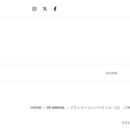
コ
ン
テ
ン
ツ
へ
ス
キ
ッ
HOME
プ
HOME
>
RE ARRIVAL
>
グランマーコッパーケトル（小）｜FIRE
20