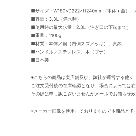
■サイズ：W180×D222×H240mm（本体＋蓋）
■容量：3.3L（満水時）
■使用時の最大水量：2.3L（注ぎ口の下端まで）
■重量：1100g
■材質：本体／銅（内側スズメッキ）、真鍮
■ハンドル／ステンレス、木（ブナ）
■日本製
※こちらの商品は実店舗及び、弊社が運営する他シ
ご注文受付後の在庫確認となり、場合によっては在
その際は申し訳ございませんがメールでお知らせ致
※メーカー画像を使用しておりますので本商品と多