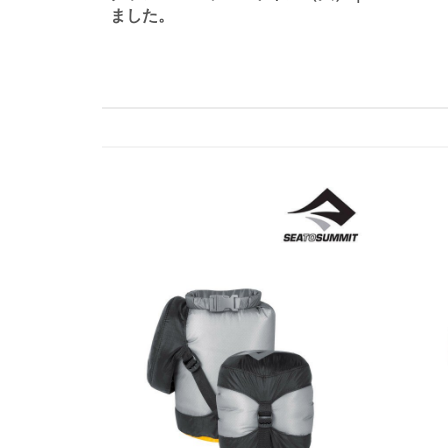
ました。
ナ
ビ
ゲ
ー
シ
ョ
ン