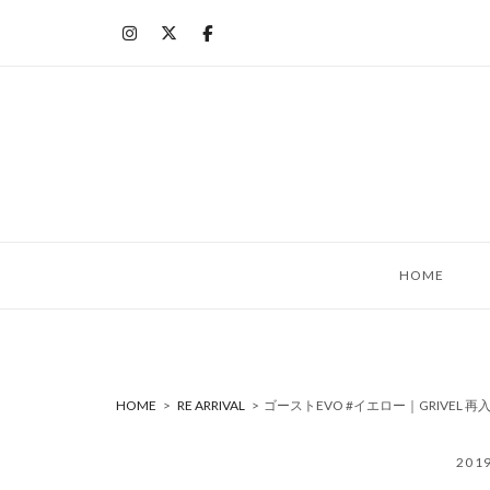
コ
ン
テ
ン
ツ
へ
ス
キ
ッ
HOME
プ
HOME
>
RE ARRIVAL
>
ゴーストEVO #イエロー｜GRIVEL 
201