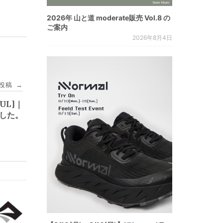
2026年 山と道 moderate販売 Vol.8 の
ご案内
2026年8月4日
投稿
→
UL]｜
ました。