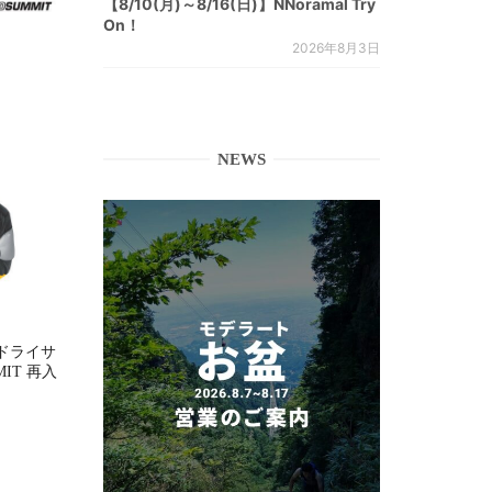
【8/10(月)～8/16(日)】NNoramal Try
On！
2026年8月3日
NEWS
ドライサ
MMIT 再入