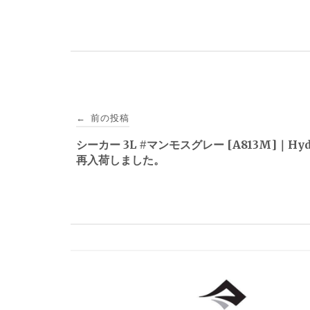
投
前の投稿
←
稿
シーカー 3L #マンモスグレー [A813M]｜Hyd
再入荷しました。
ナ
ビ
ゲ
ー
シ
ョ