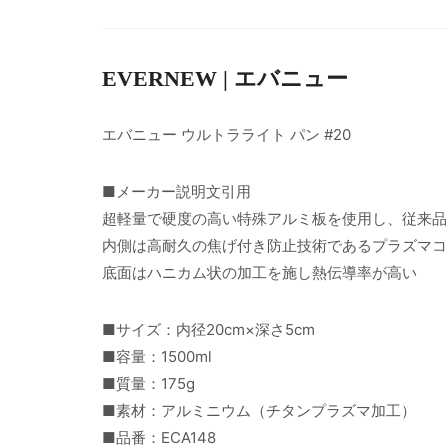
EVERNEW | エバニュー
エバニュー ウルトラライト パン #20
■メーカー説明文引用
超軽量で硬度の高い特殊アルミ板を使用し、従来品
内側は高耐久の焦げ付き防止技術であるプラズマコ
底面はハニカム状の加工を施し熱伝導率が高い
■サイズ：内径20cm×深さ5cm
■容量：1500ml
■質量：175g
■素材：アルミニウム（チタンプラズマ加工）
■品番：ECA148