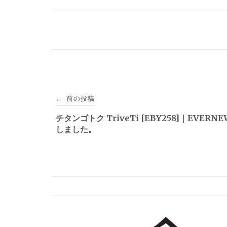
投
前の投稿
←
稿
チタンゴトク TriveTi [EBY258]｜EVERN
しました。
ナ
ビ
ゲ
ー
シ