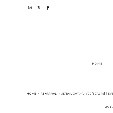
コ
ン
テ
ン
ツ
へ
ス
キ
ッ
HOME
プ
HOME
>
RE ARRIVAL
>
ULTRA LIGHT パン #20 [ECA148
201