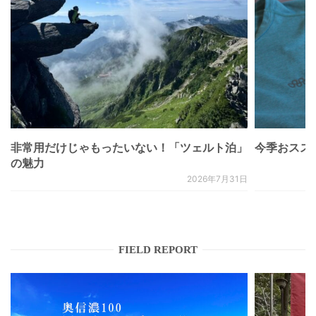
非常用だけじゃもったいない！「ツェルト泊」
今季おススメベ
の魅力
2026年7月31日
FIELD REPORT