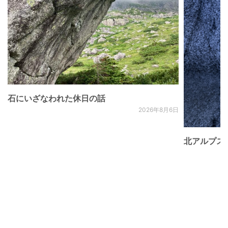
石にいざなわれた休日の話
2026年8月6日
北アルプス