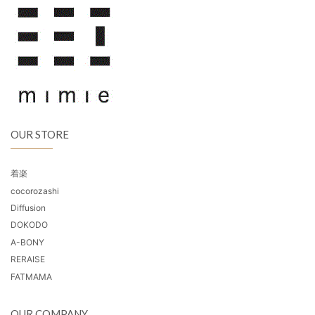
OUR STORE
着楽
cocorozashi
Diffusion
DOKODO
A-BONY
RERAISE
FATMAMA
OUR COMPANY