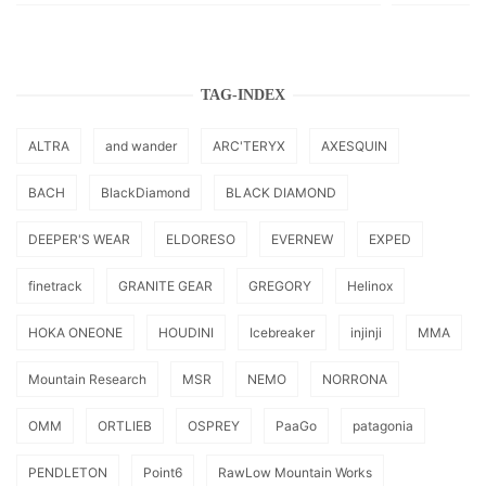
TAG-INDEX
ALTRA
and wander
ARC'TERYX
AXESQUIN
BACH
BlackDiamond
BLACK DIAMOND
DEEPER'S WEAR
ELDORESO
EVERNEW
EXPED
finetrack
GRANITE GEAR
GREGORY
Helinox
HOKA ONEONE
HOUDINI
Icebreaker
injinji
MMA
Mountain Research
MSR
NEMO
NORRONA
OMM
ORTLIEB
OSPREY
PaaGo
patagonia
PENDLETON
Point6
RawLow Mountain Works