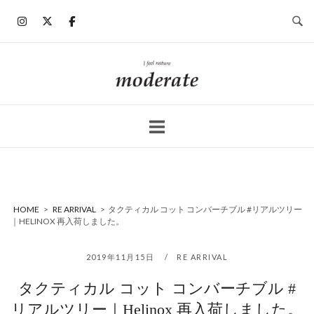
コ
ン
テ
ン
ホ
ツ
ー
へ
ム
ス
キ
ッ
プ
HOME
>
RE ARRIVAL
>
タクティカル コット コンバーチブル #リアルツリー
｜HELINOX 再入荷しました。
2019年11月15日
RE ARRIVAL
タクティカル コット コンバーチブル #
リアルツリー｜Helinox 再入荷しました。