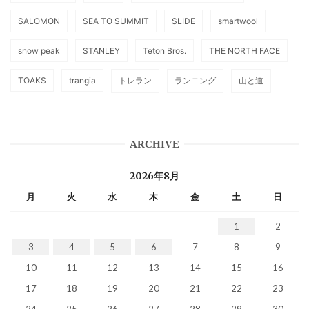
SALOMON
SEA TO SUMMIT
SLIDE
smartwool
snow peak
STANLEY
Teton Bros.
THE NORTH FACE
TOAKS
trangia
トレラン
ランニング
山と道
ARCHIVE
2026年8月
月
火
水
木
金
土
日
1
2
3
4
5
6
7
8
9
10
11
12
13
14
15
16
17
18
19
20
21
22
23