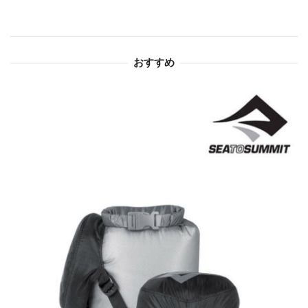
シ
ョ
おすすめ
ン