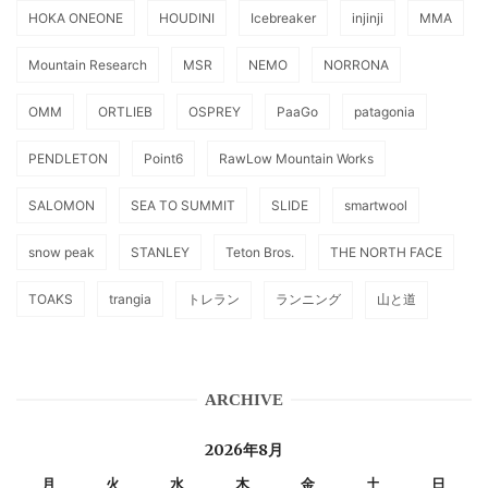
HOKA ONEONE
HOUDINI
Icebreaker
injinji
MMA
Mountain Research
MSR
NEMO
NORRONA
OMM
ORTLIEB
OSPREY
PaaGo
patagonia
PENDLETON
Point6
RawLow Mountain Works
SALOMON
SEA TO SUMMIT
SLIDE
smartwool
snow peak
STANLEY
Teton Bros.
THE NORTH FACE
TOAKS
trangia
トレラン
ランニング
山と道
ARCHIVE
2026年8月
月
火
水
木
金
土
日