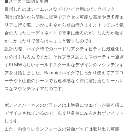
■メーカー説明文引用
目指したのはシームレスなデイハイク用のバックパック
例えば都内から簡単に電車でアクセス可能な高尾や奥多摩エ
リアに行く際、いかにも今から登山行きますよ！っていう気
合の入ったコーディネイトで電車に乗るのが、なんだか恥ず
かしかったりで僕らはちょっと苦手なのです。
設計の際、ハイク時でのハードなアクティビティに最適化し
たのはもちろんですが、それプラスあまりスポーティー過ぎ
ずRLMWらしいオールドスクールなデザインのマウンテンギ
アを目指しました。Bambiはハイクでしっかり使えてアプロ
ーチや下山後のシーンでも違和感なく街に溶け込むシームレ
スなマウンテンギアなのです。
ボディとハーネスのバランスは上半身にウエイトが乗る様に
デザインされているので、あまり身長に左右されずフィット
します。
また、内側ウレタンフォームの背面パッドは取り出し可能