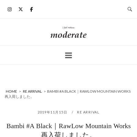
コ
ン
テ
ン
ホ
ツ
ー
へ
ム
ス
キ
ッ
プ
HOME
>
RE ARRIVAL
>
BAMBI #A BLACK｜RAWLOW MOUNTAIN WORKS
再入荷しました。
2019年11月15日
RE ARRIVAL
Bambi #A Black｜RawLow Mountain Works
再入荷しました。