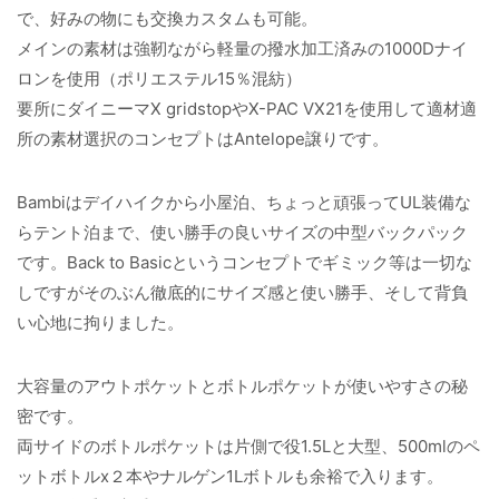
で、好みの物にも交換カスタムも可能。
メインの素材は強靭ながら軽量の撥水加工済みの1000Dナイ
ロンを使用（ポリエステル15％混紡）
要所にダイニーマX gridstopやX-PAC VX21を使用して適材適
所の素材選択のコンセプトはAntelope譲りです。
Bambiはデイハイクから小屋泊、ちょっと頑張ってUL装備な
らテント泊まで、使い勝手の良いサイズの中型バックパック
です。Back to Basicというコンセプトでギミック等は一切な
しですがそのぶん徹底的にサイズ感と使い勝手、そして背負
い心地に拘りました。
大容量のアウトポケットとボトルポケットが使いやすさの秘
密です。
両サイドのボトルポケットは片側で役1.5Lと大型、500mlのペ
ットボトルx２本やナルゲン1Lボトルも余裕で入ります。