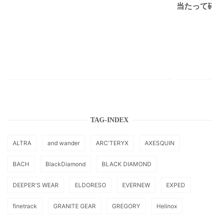
当たって砕け
TAG-INDEX
ALTRA
and wander
ARC'TERYX
AXESQUIN
BACH
BlackDiamond
BLACK DIAMOND
DEEPER'S WEAR
ELDORESO
EVERNEW
EXPED
finetrack
GRANITE GEAR
GREGORY
Helinox