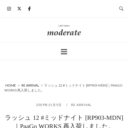
コ
ン
テ
ン
ホ
ツ
ー
へ
ム
ス
キ
ッ
プ
HOME
>
RE ARRIVAL
>
ラッシュ 12 #ミッドナイト [RP903-MDN]｜PAAGO
WORKS 再入荷しました。
2019年11月5日
RE ARRIVAL
ラッシュ 12 #ミッドナイト [RP903-MDN]
｜PaaGo WORKS 再入荷しました。