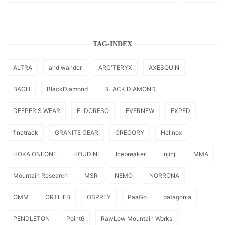
TAG-INDEX
ALTRA
and wander
ARC'TERYX
AXESQUIN
BACH
BlackDiamond
BLACK DIAMOND
DEEPER'S WEAR
ELDORESO
EVERNEW
EXPED
finetrack
GRANITE GEAR
GREGORY
Helinox
HOKA ONEONE
HOUDINI
Icebreaker
injinji
MMA
Mountain Research
MSR
NEMO
NORRONA
OMM
ORTLIEB
OSPREY
PaaGo
patagonia
PENDLETON
Point6
RawLow Mountain Works