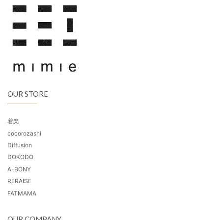
OUR STORE
着楽
cocorozashi
Diffusion
DOKODO
A-BONY
RERAISE
FATMAMA
OUR COMPANY