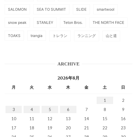
SALOMON
SEA TO SUMMIT
SLIDE
smartwool
snow peak
STANLEY
Teton Bros.
THE NORTH FACE
TOAKS
trangia
トレラン
ランニング
山と道
ARCHIVE
2026年8月
月
火
水
木
金
土
日
1
2
3
4
5
6
7
8
9
10
11
12
13
14
15
16
17
18
19
20
21
22
23