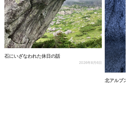
石にいざなわれた休日の話
2026年8月6日
北アルプス