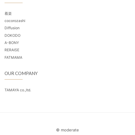
着楽
cocorozashi
Diffusion
DOKODO
A-BONY
RERAISE
FATMAMA
OUR COMPANY
TAMAYA co.,ltd.
© moderate