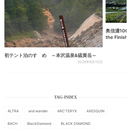
奥信濃100
the Fini
初テント泊のすゝめ ～本沢温泉&硫黄岳～
2026年8月10日
TAG-INDEX
ALTRA
and wander
ARC'TERYX
AXESQUIN
BACH
BlackDiamond
BLACK DIAMOND