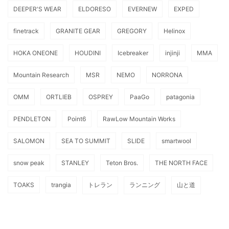
DEEPER'S WEAR
ELDORESO
EVERNEW
EXPED
finetrack
GRANITE GEAR
GREGORY
Helinox
HOKA ONEONE
HOUDINI
Icebreaker
injinji
MMA
Mountain Research
MSR
NEMO
NORRONA
OMM
ORTLIEB
OSPREY
PaaGo
patagonia
PENDLETON
Point6
RawLow Mountain Works
SALOMON
SEA TO SUMMIT
SLIDE
smartwool
snow peak
STANLEY
Teton Bros.
THE NORTH FACE
TOAKS
trangia
トレラン
ランニング
山と道