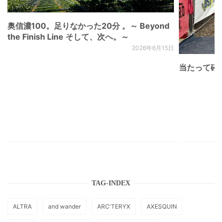
奥信濃100。足りなかった20分 。～ Beyond
the Finish Line そして、次へ。～
2026年6月15日
当たって砕け
TAG-INDEX
ALTRA
and wander
ARC'TERYX
AXESQUIN