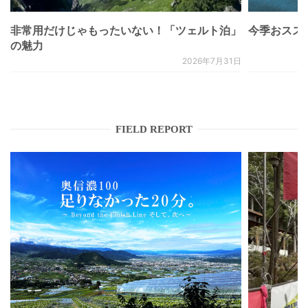
非常用だけじゃもったいない！「ツェルト泊」
今季おススメベ
の魅力
2026年7月31日
FIELD REPORT