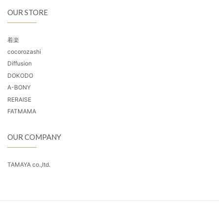
OUR STORE
着楽
cocorozashi
Diffusion
DOKODO
A-BONY
RERAISE
FATMAMA
OUR COMPANY
TAMAYA co.,ltd.