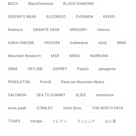
BACH
BlackDiamond
BLACK DIAMOND
DEEPER'S WEAR
ELDORESO
EVERNEW
EXPED
finetrack
GRANITE GEAR
GREGORY
Helinox
HOKA ONEONE
HOUDINI
Icebreaker
injinji
MMA
Mountain Research
MSR
NEMO
NORRONA
OMM
ORTLIEB
OSPREY
PaaGo
patagonia
PENDLETON
Point6
RawLow Mountain Works
SALOMON
SEA TO SUMMIT
SLIDE
smartwool
snow peak
STANLEY
Teton Bros.
THE NORTH FACE
TOAKS
trangia
トレラン
ランニング
山と道