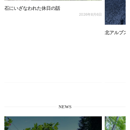
石にいざなわれた休日の話
2026年8月6日
北アルプス
NEWS