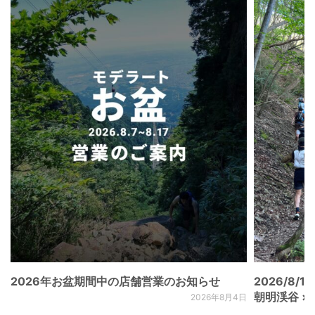
2026年お盆期間中の店舗営業のお知らせ
2026/8/15
朝明渓谷 × N
2026年8月4日