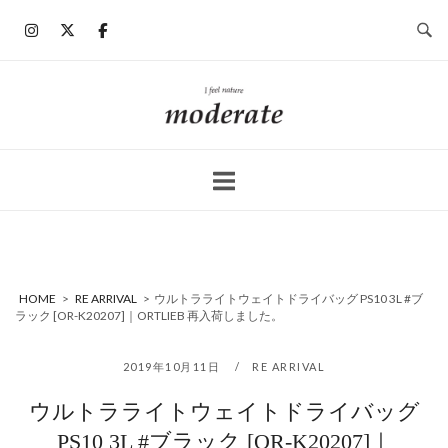
コ
ン
テ
ン
ホ
ツ
ー
へ
ム
ス
キ
ッ
プ
HOME
>
RE ARRIVAL
>
ウルトラライトウェイトドライバッグ PS10 3L #ブ
ラック [OR-K20207]｜ORTLIEB 再入荷しました。
2019年10月11日
RE ARRIVAL
ウルトラライトウェイトドライバッグ
PS10 3L #ブラック [OR-K20207]｜