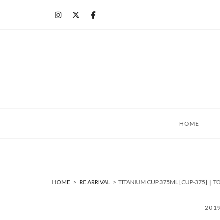
コ
ン
テ
ン
ツ
へ
ス
キ
ッ
HOME
プ
HOME
>
RE ARRIVAL
>
TITANIUM CUP 375ML [CUP-375
201