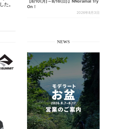
【8/10(月)～8/16(日)】NNoramal Try
ました。
On！
2026年8月3日
NEWS