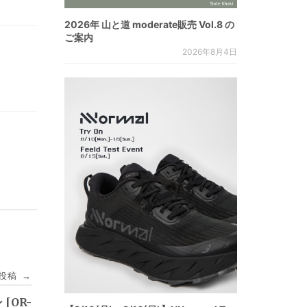
2026年 山と道 moderate販売 Vol.8 の
ご案内
2026年8月4日
投稿
→
[OR-