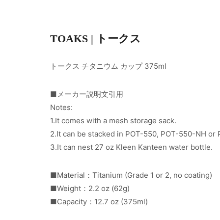
TOAKS | トークス
トークス チタニウム カップ 375ml
■メーカー説明文引用
Notes:
1.It comes with a mesh storage sack.
2.It can be stacked in POT-550, POT-550-NH or P
3.It can nest 27 oz Kleen Kanteen water bottle.
■Material：Titanium (Grade 1 or 2, no coating)
■Weight：2.2 oz (62g)
■Capacity：12.7 oz (375ml)