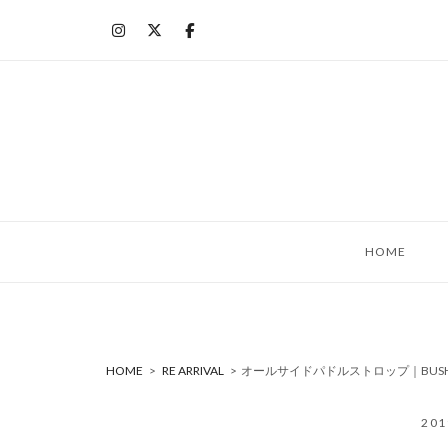
コ
ン
テ
ン
ツ
へ
ス
キ
ッ
HOME
プ
HOME
>
RE ARRIVAL
>
オールサイドパドルストロップ｜BUSHC
20