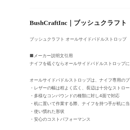
BushCraftInc｜ブッシュクラフト
ブッシュクラフト オールサイドパドルストロップ
■メーカー説明文引用
ナイフを砥ぐならオールサイドパドルストロップに
オールサイドパドルストロップは、ナイフ専用のブ
・レザーの幅は程よく広く、長辺は十分なストロー
・多様なコンパウンドの種類に対し4面で対応
・机に置いて作業する際、ナイフを持つ手が机に当
・使い慣れた形状
・安心のコストパフォーマンス