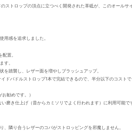
てのストロップの頂点に立つべく開発された革砥が、このオールサ
使用感を追求しました。
を配置。
ます。
状を踏襲し、レザー面を増やしブラッシュアップ。
サイドパドルストロップ1本で完結できるので、半分以下のコストで
がお勧めです。）
ない磨き仕上げ（昔からカミソリでよく行われます）に利用可能で
り、隣り合うレザーのコバがストロッピングを邪魔しません。