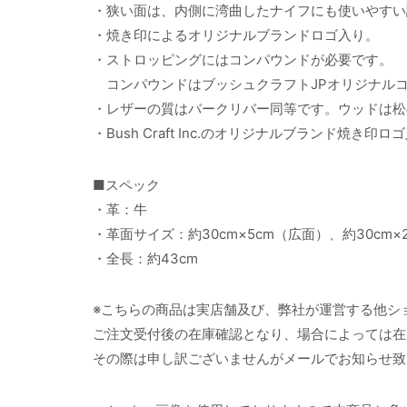
・狭い面は、内側に湾曲したナイフにも使いやすい
・焼き印によるオリジナルブランドロゴ入り。
・ストロッピングにはコンパウンドが必要です。
コンパウンドはブッシュクラフトJPオリジナル
・レザーの質はバークリバー同等です。ウッドは松
・Bush Craft Inc.のオリジナルブランド焼き印
■スペック
・革：牛
・革面サイズ：約30cm×5cm（広面）、約30cm×2
・全長：約43cm
※こちらの商品は実店舗及び、弊社が運営する他シ
ご注文受付後の在庫確認となり、場合によっては在
その際は申し訳ございませんがメールでお知らせ致