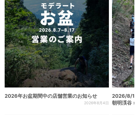
2026年お盆期間中の店舗営業のお知らせ
2026/8/15
朝明渓谷 × N
2026年8月4日