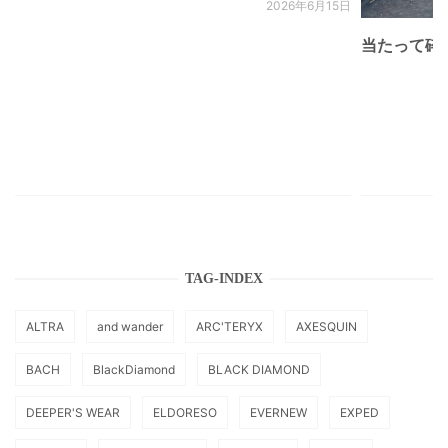
2026年6月15日
当たって砕け
TAG-INDEX
ALTRA
and wander
ARC'TERYX
AXESQUIN
BACH
BlackDiamond
BLACK DIAMOND
DEEPER'S WEAR
ELDORESO
EVERNEW
EXPED