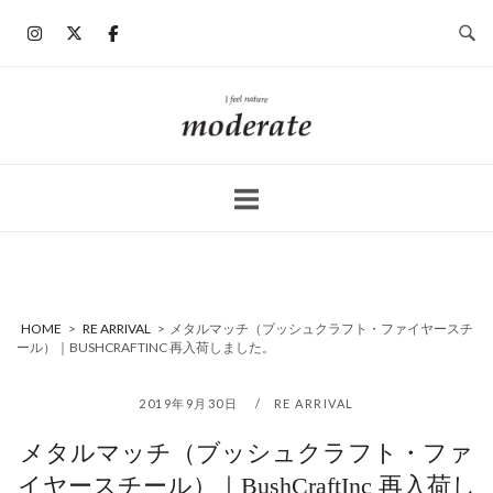
コ
ン
テ
ン
ホ
ツ
ー
へ
ム
ス
キ
ッ
プ
HOME
>
RE ARRIVAL
>
メタルマッチ（ブッシュクラフト・ファイヤースチ
ール）｜BUSHCRAFTINC 再入荷しました。
2019年9月30日
RE ARRIVAL
メタルマッチ（ブッシュクラフト・ファ
イヤースチール）｜BushCraftInc 再入荷し