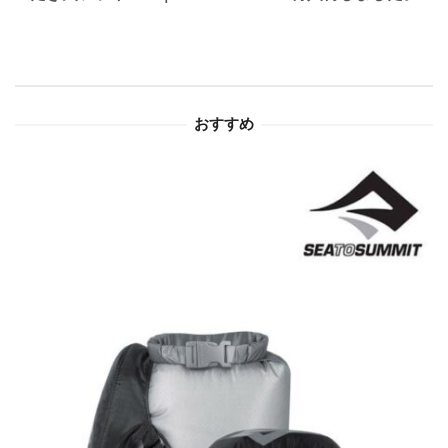
ー
シ
ョ
おすすめ
ン