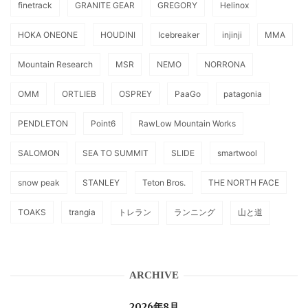
finetrack
GRANITE GEAR
GREGORY
Helinox
HOKA ONEONE
HOUDINI
Icebreaker
injinji
MMA
Mountain Research
MSR
NEMO
NORRONA
OMM
ORTLIEB
OSPREY
PaaGo
patagonia
PENDLETON
Point6
RawLow Mountain Works
SALOMON
SEA TO SUMMIT
SLIDE
smartwool
snow peak
STANLEY
Teton Bros.
THE NORTH FACE
TOAKS
trangia
トレラン
ランニング
山と道
ARCHIVE
2026年8月