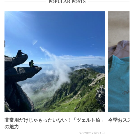
POPULAR POSTS
非常用だけじゃもったいない！「ツェルト泊」
今季おススメベ
の魅力
2026年7月31日