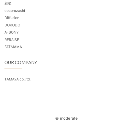
着楽
cocorozashi
Diffusion
DOKODO
A-BONY
RERAISE
FATMAMA
OUR COMPANY
TAMAYA co.,ltd.
© moderate