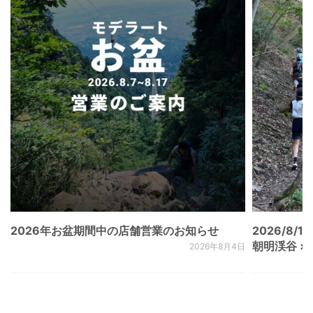
2026年お盆期間中の店舗営業のお知らせ
2026/8/15
朝明渓谷 × N
2026年8月4日