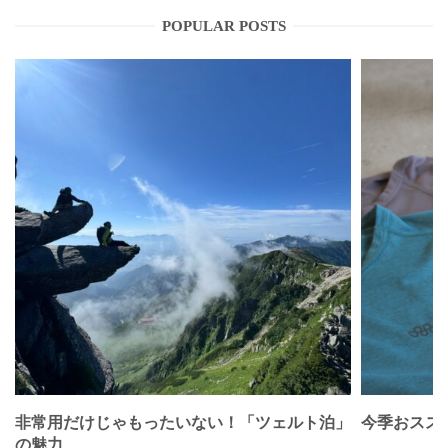
POPULAR POSTS
非常用だけじゃもったいない！「ツェルト泊」
今季おススメベ
の魅力