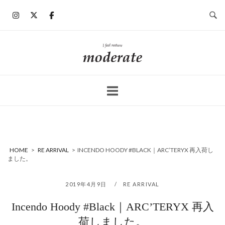
コ
ン
テ
ン
ホ
ツ
ー
へ
ム
ス
キ
ッ
プ
HOME
>
RE ARRIVAL
>
INCENDO HOODY #BLACK｜ARC’TERYX 再入荷し
ました。
2019年4月9日
RE ARRIVAL
Incendo Hoody #Black｜ARC’TERYX 再入
荷しました。