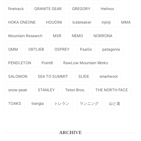
finetrack
GRANITE GEAR
GREGORY
Helinox
HOKA ONEONE
HOUDINI
Icebreaker
injinji
MMA
Mountain Research
MSR
NEMO
NORRONA
OMM
ORTLIEB
OSPREY
PaaGo
patagonia
PENDLETON
Point6
RawLow Mountain Works
SALOMON
SEA TO SUMMIT
SLIDE
smartwool
snow peak
STANLEY
Teton Bros.
THE NORTH FACE
TOAKS
trangia
トレラン
ランニング
山と道
ARCHIVE