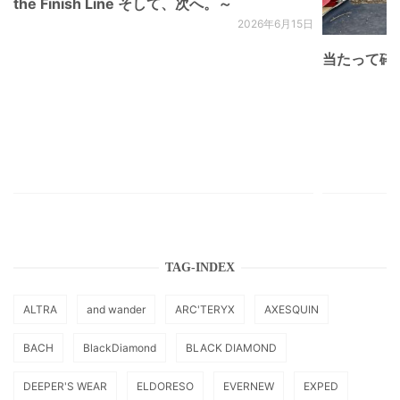
the Finish Line そして、次へ。～
2026年6月15日
当たって砕け
TAG-INDEX
ALTRA
and wander
ARC'TERYX
AXESQUIN
BACH
BlackDiamond
BLACK DIAMOND
DEEPER'S WEAR
ELDORESO
EVERNEW
EXPED