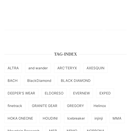
TAG-INDEX
ALTRA
and wander
ARC'TERYX
AXESQUIN
BACH
BlackDiamond
BLACK DIAMOND
DEEPER'S WEAR
ELDORESO
EVERNEW
EXPED
finetrack
GRANITE GEAR
GREGORY
Helinox
HOKA ONEONE
HOUDINI
Icebreaker
injinji
MMA
Mountain Research
MSR
NEMO
NORRONA