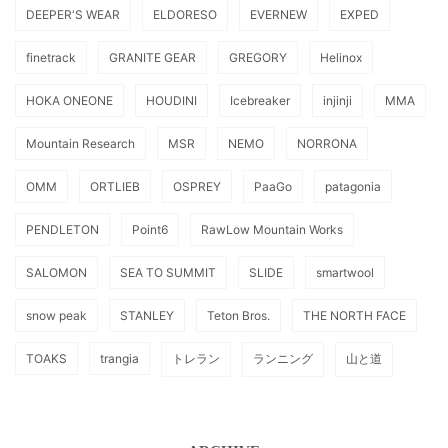
DEEPER'S WEAR
ELDORESO
EVERNEW
EXPED
finetrack
GRANITE GEAR
GREGORY
Helinox
HOKA ONEONE
HOUDINI
Icebreaker
injinji
MMA
Mountain Research
MSR
NEMO
NORRONA
OMM
ORTLIEB
OSPREY
PaaGo
patagonia
PENDLETON
Point6
RawLow Mountain Works
SALOMON
SEA TO SUMMIT
SLIDE
smartwool
snow peak
STANLEY
Teton Bros.
THE NORTH FACE
TOAKS
trangia
トレラン
ランニング
山と道