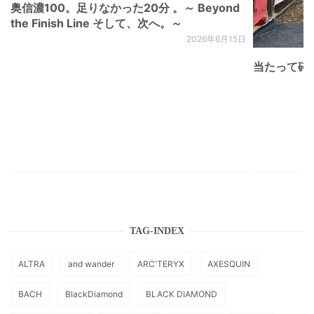
奥信濃100。足りなかった20分 。～ Beyond
the Finish Line そして、次へ。～
2026年6月15日
当たって砕け
TAG-INDEX
ALTRA
and wander
ARC'TERYX
AXESQUIN
BACH
BlackDiamond
BLACK DIAMOND