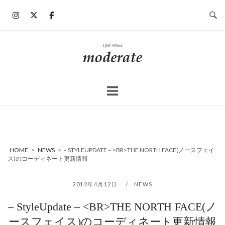
コ
ン
テ
ン
ホ
ツ
ー
へ
ム
ス
キ
ッ
プ
HOME
>
NEWS
>
– STYLEUPDATE – <BR>THE NORTH FACE(ノースフェイ
ス)のコーディネート更新情報
2012年4月12日
NEWS
– StyleUpdate – <BR>THE NORTH FACE(ノ
ースフェイス)のコーディネート更新情報