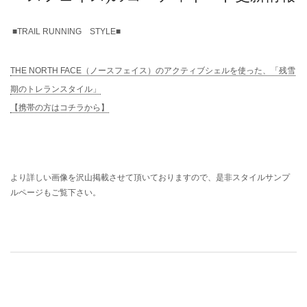
■TRAIL RUNNING STYLE■
THE NORTH FACE（ノースフェイス）のアクティブシェルを使った、「残雪
期のトレランスタイル」
【携帯の方はコチラから】
より詳しい画像を沢山掲載させて頂いておりますので、是非スタイルサンプ
ルページもご覧下さい。