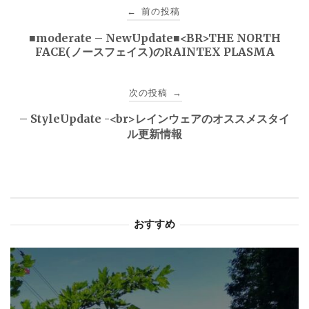
投
前の投稿
←
稿
■moderate – NewUpdate■<BR>THE NORTH
FACE(ノースフェイス)のRAINTEX PLASMA
ナ
ビ
次の投稿
→
ゲ
– StyleUpdate -<br>レインウェアのオススメスタイ
ル更新情報
ー
シ
ョ
おすすめ
ン