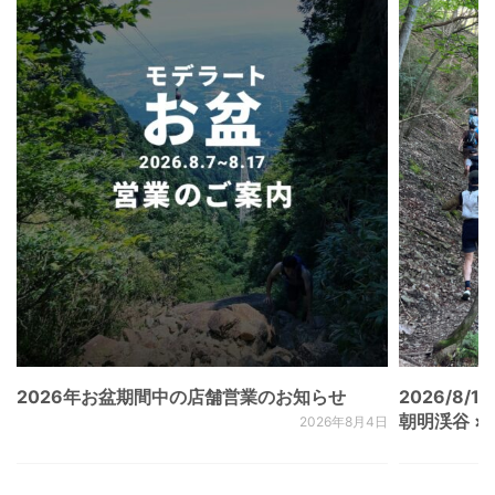
2026年お盆期間中の店舗営業のお知らせ
2026/8/15
朝明渓谷 × N
2026年8月4日