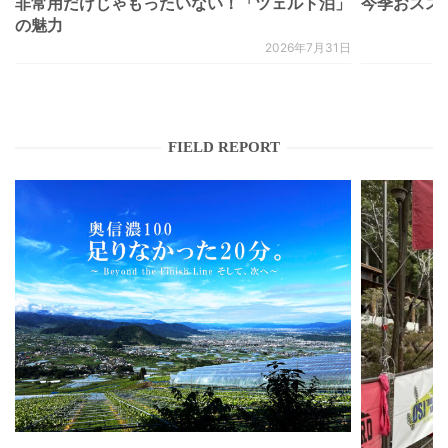
非常用だけじゃもったいない！「ツェルト泊」
今季おススメベ
の魅力
2026年7月31日
FIELD REPORT