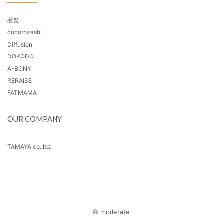
着楽
cocorozashi
Diffusion
DOKODO
A-BONY
RERAISE
FATMAMA
OUR COMPANY
TAMAYA co.,ltd.
© moderate