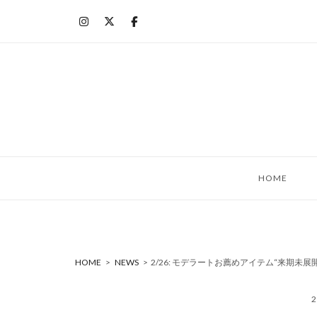
コ
ン
テ
ン
ツ
へ
ス
キ
ッ
HOME
プ
HOME
>
NEWS
>
2/26: モデラートお薦めアイテム“来期未展開