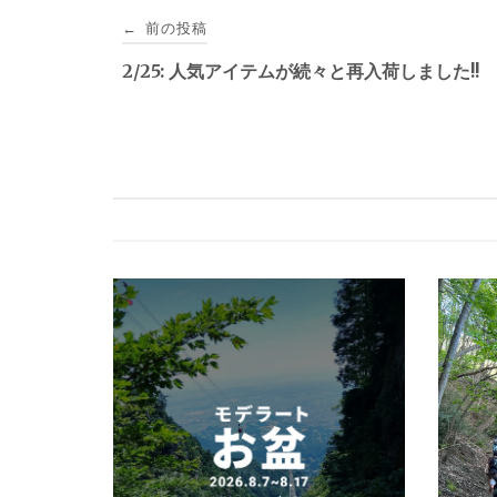
投
前の投稿
←
稿
2/25: 人気アイテムが続々と再入荷しました!!
ナ
ビ
ゲ
ー
シ
ョ
ン