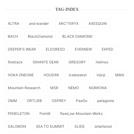
TAG-INDEX
ALTRA
and wander
ARC'TERYX
AXESQUIN
BACH
BlackDiamond
BLACK DIAMOND
DEEPER'S WEAR
ELDORESO
EVERNEW
EXPED
finetrack
GRANITE GEAR
GREGORY
Helinox
HOKA ONEONE
HOUDINI
Icebreaker
injinji
MMA
Mountain Research
MSR
NEMO
NORRONA
OMM
ORTLIEB
OSPREY
PaaGo
patagonia
PENDLETON
Point6
RawLow Mountain Works
SALOMON
SEA TO SUMMIT
SLIDE
smartwool