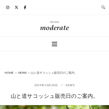
コ
ン
テ
ン
ホ
ツ
ー
へ
ム
ス
キ
ッ
プ
HOME
>
NEWS
>
山と道サコッシュ販売日のご案内。
2019年10月24日
NEWS
山と道サコッシュ販売日のご案内。