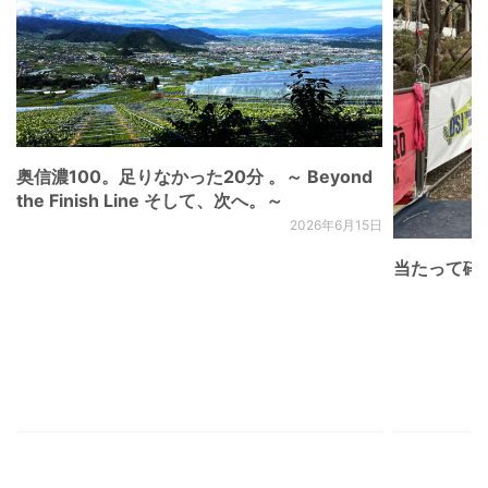
奥信濃100。足りなかった20分 。～ Beyond
the Finish Line そして、次へ。～
2026年6月15日
当たって砕け