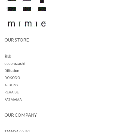
OUR STORE
着楽
cocorozashi
Diffusion
DOKODO
A-BONY
RERAISE
FATMAMA
OUR COMPANY
TAMAYA co.,ltd.