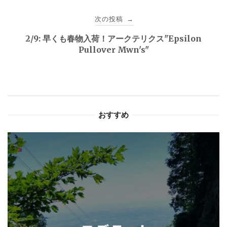
ビ
次の投稿
→
ゲ
2/9: 早くも春物入荷！アークテリクス"Epsilon
Pullover Mwn's"
ー
シ
ョ
おすすめ
ン