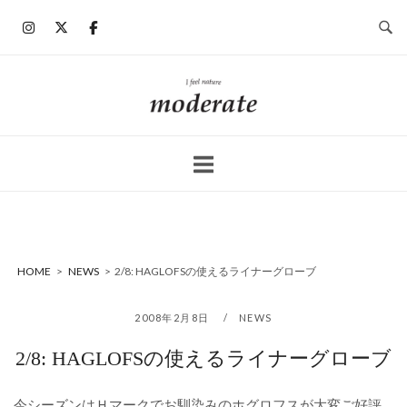
コ
ン
テ
ン
ホ
ツ
ー
へ
ム
ス
キ
ッ
プ
HOME
>
NEWS
>
2/8: HAGLOFSの使えるライナーグローブ
2008年2月8日
NEWS
2/8: HAGLOFSの使えるライナーグローブ
今シーズンはＨマークでお馴染みのホグロフスが大変ご好評