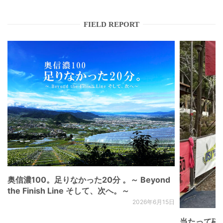
FIELD REPORT
奥信濃100。足りなかった20分 。～ Beyond
the Finish Line そして、次へ。～
2026年6月15日
当たって砕け