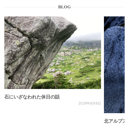
BLOG
石にいざなわれた休日の話
2026年8月6日
北アルプス