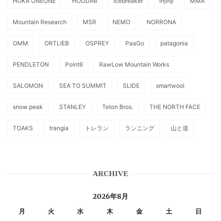
HOKA ONEONE
HOUDINI
Icebreaker
injinji
MMA
Mountain Research
MSR
NEMO
NORRONA
OMM
ORTLIEB
OSPREY
PaaGo
patagonia
PENDLETON
Point6
RawLow Mountain Works
SALOMON
SEA TO SUMMIT
SLIDE
smartwool
snow peak
STANLEY
Teton Bros.
THE NORTH FACE
TOAKS
trangia
トレラン
ランニング
山と道
ARCHIVE
2026年8月
月
火
水
木
金
土
日