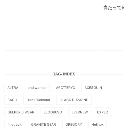
当たって砕け
TAG-INDEX
ALTRA
and wander
ARC'TERYX
AXESQUIN
BACH
BlackDiamond
BLACK DIAMOND
DEEPER'S WEAR
ELDORESO
EVERNEW
EXPED
finetrack
GRANITE GEAR
GREGORY
Helinox