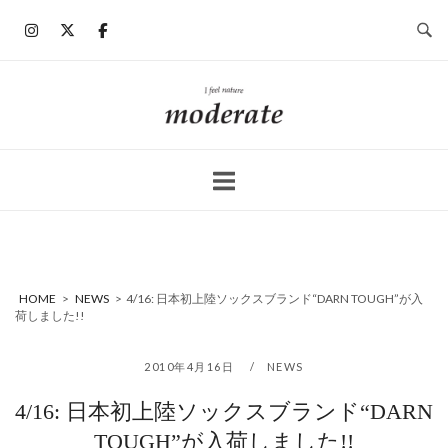
コ
ン
テ
ン
ホ
ツ
ー
へ
ム
ス
キ
ッ
プ
HOME
>
NEWS
>
4/16: 日本初上陸ソックスブランド“DARN TOUGH”が入
荷しました!!
2010年4月16日
NEWS
4/16: 日本初上陸ソックスブランド“DARN
TOUGH”が入荷しました!!