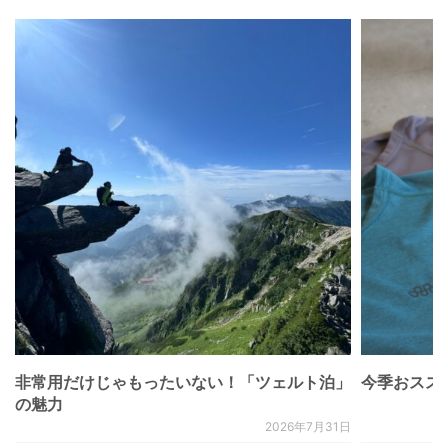
非常用だけじゃもったいない！「ツェルト泊」
今季おススメベ
の魅力
2026年7月31日