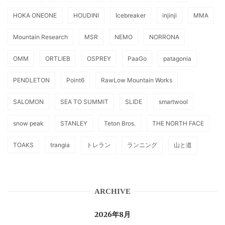
HOKA ONEONE
HOUDINI
Icebreaker
injinji
MMA
Mountain Research
MSR
NEMO
NORRONA
OMM
ORTLIEB
OSPREY
PaaGo
patagonia
PENDLETON
Point6
RawLow Mountain Works
SALOMON
SEA TO SUMMIT
SLIDE
smartwool
snow peak
STANLEY
Teton Bros.
THE NORTH FACE
TOAKS
trangia
トレラン
ランニング
山と道
ARCHIVE
2026年8月