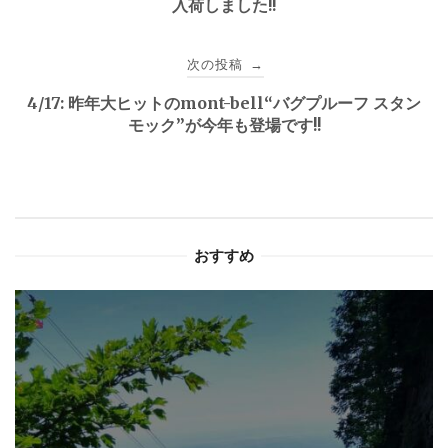
入荷しました!!
ナ
ビ
次の投稿
→
ゲ
4/17: 昨年大ヒットのmont-bell“バグプルーフ スタン
モック”が今年も登場です!!
ー
シ
ョ
おすすめ
ン