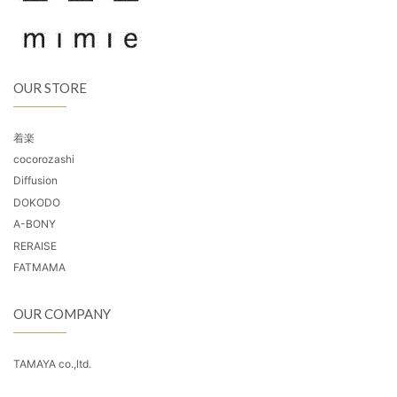
OUR STORE
着楽
cocorozashi
Diffusion
DOKODO
A-BONY
RERAISE
FATMAMA
OUR COMPANY
TAMAYA co.,ltd.