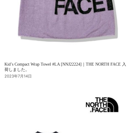
Kid’s Compact Wrap Towel #LA [NNJ22224]｜THE NORTH FACE 入
荷しました。
2023年7月14日