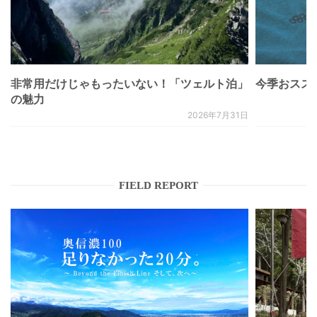
非常用だけじゃもったいない！「ツェルト泊」
今季おススメベ
の魅力
2026年7月31日
FIELD REPORT