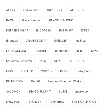
ALTRA
and wander
ARC'TERYX
AXESQUIN
BACH
BlackDiamond
BLACK DIAMOND
DEEPER'S WEAR
ELDORESO
EVERNEW
EXPED
finetrack
GRANITE GEAR
GREGORY
Helinox
HOKA ONEONE
HOUDINI
Icebreaker
injinji
MMA
Mountain Research
MSR
NEMO
NORRONA
OMM
ORTLIEB
OSPREY
PaaGo
patagonia
PENDLETON
Point6
RawLow Mountain Works
SALOMON
SEA TO SUMMIT
SLIDE
smartwool
snow peak
STANLEY
Teton Bros.
THE NORTH FACE