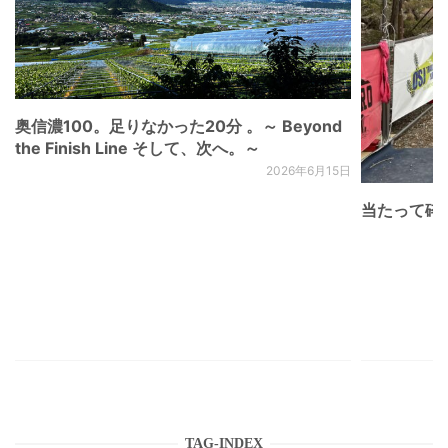
奥信濃100。足りなかった20分 。～ Beyond
the Finish Line そして、次へ。～
2026年6月15日
当たって砕け
TAG-INDEX