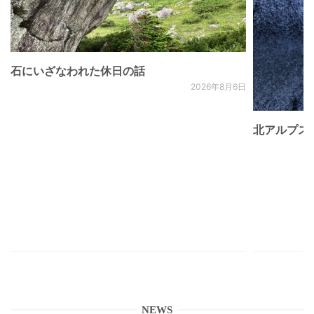
石にいざなわれた休日の話
2026年8月6日
北アルプス
NEWS