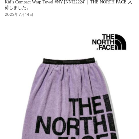
Kid’s Compact Wrap Towel #NY [NNJ22224]｜THE NORTH FACE 入
荷しました。
2023年7月14日