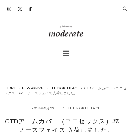
コ
ン
テ
ン
ホ
ツ
ー
へ
ム
ス
キ
ッ
プ
HOME
>
NEW ARRIVAL
>
THE NORTH FACE
>
GTDアームカバー（ユニセ
ックス）#Z ｜ ノースフェイス 入荷しました。
2018年3月29日
THE NORTH FACE
GTDアームカバー（ユニセックス）#Z ｜
ノースフェイス 入荷しました。