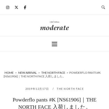
コ
ン
テ
ン
ホ
ツ
ー
へ
ム
ス
キ
ッ
プ
HOME
>
NEW ARRIVAL
>
THE NORTH FACE
>
POWDERFLO PANTS #K
[NS61906]｜THE NORTH FACE 入荷しました。
2019年12月17日
THE NORTH FACE
Powderflo pants #K [NS61906]｜THE
NORTH FACE 入荷しました。