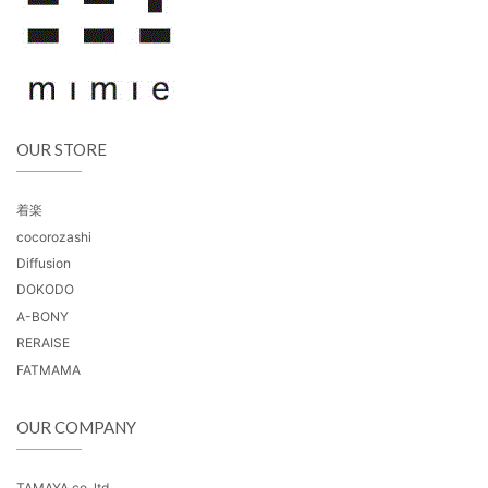
OUR STORE
着楽
cocorozashi
Diffusion
DOKODO
A-BONY
RERAISE
FATMAMA
OUR COMPANY
TAMAYA co.,ltd.