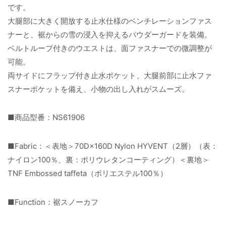
です。
大腿部に大きく開放する止水仕様のベンチレーションファス
ナーと、裾からの雪の浸入を抑えるパウダーガードを装備。
ベルトループ付きのウエストは、面ファスナーでの微調整が
可能。
両サイドにフラップ付き止水ポケット、大腿前部に止水ファ
スナーポケットを備え、小物の出し入れがスムーズ。
■商品型番：NS61906
■Fabric：＜表地＞70D×160D Nylon HYVENT（2層）（表：
ナイロン100％、裏：ポリウレタンコーティング）＜裏地＞
TNF Embossed taffeta（ポリエステル100％）
■Function：裾スノーカフ