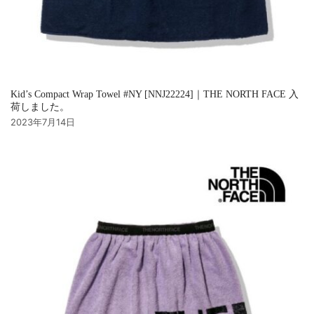
Kid’s Compact Wrap Towel #NY [NNJ22224]｜THE NORTH FACE 入
荷しました。
2023年7月14日