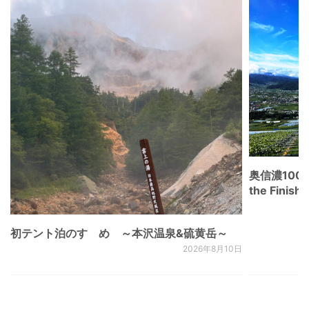
奥信濃100
the Fini
初テント泊のすゝめ ～本沢温泉&硫黄岳～
2026年8月10日