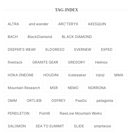
TAG-INDEX
ALTRA
and wander
ARC'TERYX
AXESQUIN
BACH
BlackDiamond
BLACK DIAMOND
DEEPER'S WEAR
ELDORESO
EVERNEW
EXPED
finetrack
GRANITE GEAR
GREGORY
Helinox
HOKA ONEONE
HOUDINI
Icebreaker
injinji
MMA
Mountain Research
MSR
NEMO
NORRONA
OMM
ORTLIEB
OSPREY
PaaGo
patagonia
PENDLETON
Point6
RawLow Mountain Works
SALOMON
SEA TO SUMMIT
SLIDE
smartwool