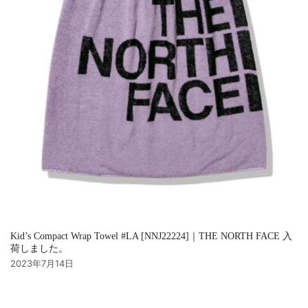
Kid’s Compact Wrap Towel #LA [NNJ22224]｜THE NORTH FACE 入
荷しました。
2023年7月14日