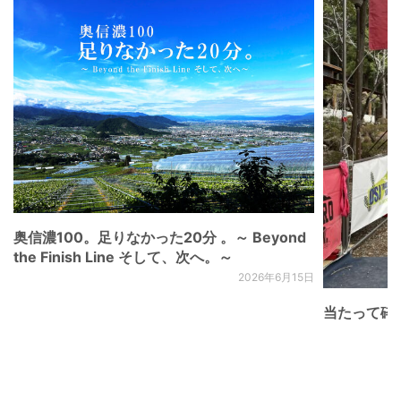
奥信濃100。足りなかった20分 。～ Beyond
the Finish Line そして、次へ。～
2026年6月15日
当たって砕け