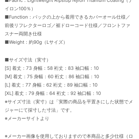
■Fabric：Lightweight Ripstop Nylon Titanium Coating（ナ
イロン100％）
■Function：パックの上から着用できるカバーオール仕様／
前後リフレクターロゴ／裾ドローコード仕様／フロントファ
スナー両開き仕様
■Weight：約90g（Lサイズ）
■サイズ寸法（実寸）
[S] 着丈：73 身幅：58 裄丈：83 袖口幅：10
[M] 着丈：75 身幅：60 裄丈：86 袖口幅：10
[L] 着丈：77 身幅：62 裄丈：89 袖口幅：10
[XL] 着丈：79 身幅：64 裄丈：92 袖口幅：10
※サイズ寸法（実寸）は「実際の商品を平置きにした状態でメ
ジャーにて採寸した寸法」です。
※メーカーサイトより
※メーカー画像を使用しておりますので本商品と多少仕様（ロ