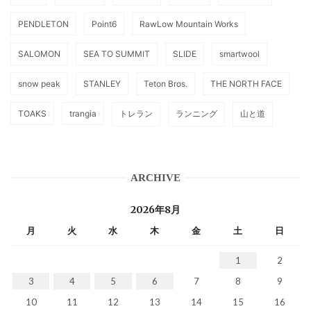
PENDLETON
Point6
RawLow Mountain Works
SALOMON
SEA TO SUMMIT
SLIDE
smartwool
snow peak
STANLEY
Teton Bros.
THE NORTH FACE
TOAKS
trangia
トレラン
ランニング
山と道
ARCHIVE
2026年8月
月
火
水
木
金
土
日
1
2
3
4
5
6
7
8
9
10
11
12
13
14
15
16