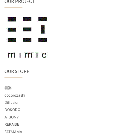
OUR PROJECT
OUR STORE
着楽
cocorozashi
Diffusion
DOKODO
A-BONY
RERAISE
FATMAMA