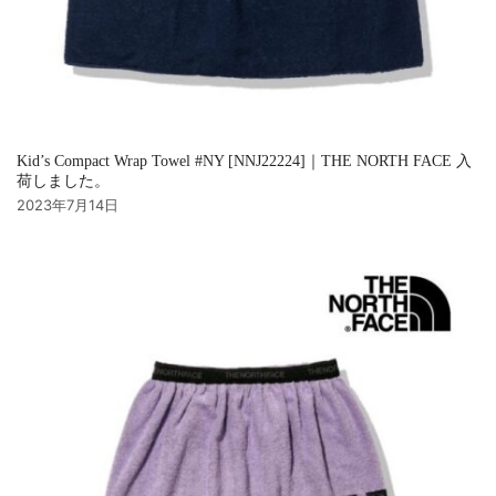
Kid’s Compact Wrap Towel #NY [NNJ22224]｜THE NORTH FACE 入
荷しました。
2023年7月14日