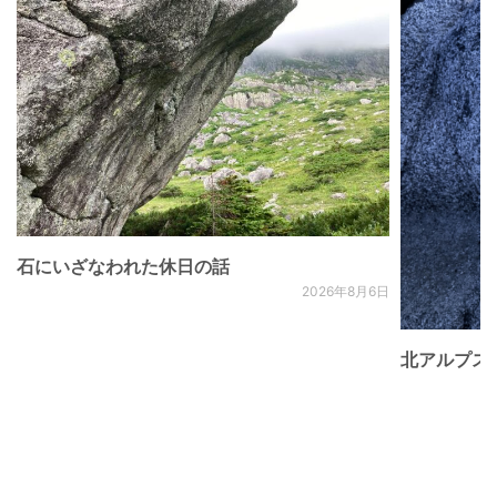
石にいざなわれた休日の話
2026年8月6日
北アルプス