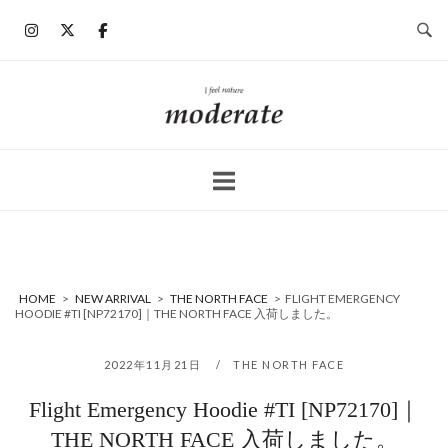
コ
ン
テ
ン
ホ
ツ
ー
へ
ム
ス
キ
ッ
プ
HOME
>
NEW ARRIVAL
>
THE NORTH FACE
>
FLIGHT EMERGENCY
HOODIE #TI [NP72170]｜THE NORTH FACE 入荷しました。
2022年11月21日
THE NORTH FACE
Flight Emergency Hoodie #TI [NP72170]｜
THE NORTH FACE 入荷しました。