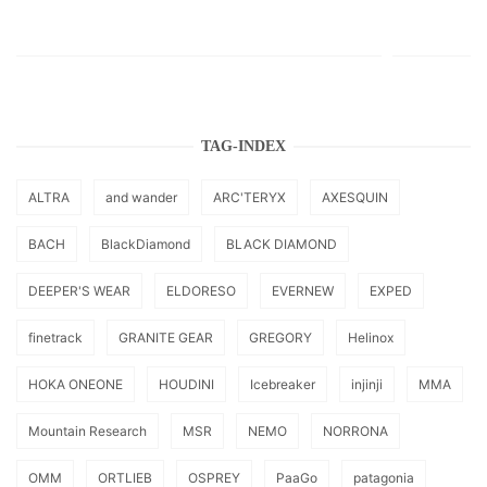
TAG-INDEX
ALTRA
and wander
ARC'TERYX
AXESQUIN
BACH
BlackDiamond
BLACK DIAMOND
DEEPER'S WEAR
ELDORESO
EVERNEW
EXPED
finetrack
GRANITE GEAR
GREGORY
Helinox
HOKA ONEONE
HOUDINI
Icebreaker
injinji
MMA
Mountain Research
MSR
NEMO
NORRONA
OMM
ORTLIEB
OSPREY
PaaGo
patagonia