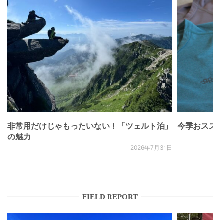
非常用だけじゃもったいない！「ツェルト泊」
今季おススメベ
の魅力
2026年7月31日
FIELD REPORT