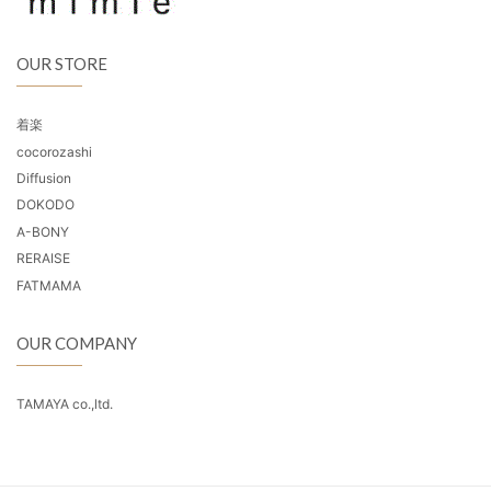
OUR STORE
着楽
cocorozashi
Diffusion
DOKODO
A-BONY
RERAISE
FATMAMA
OUR COMPANY
TAMAYA co.,ltd.