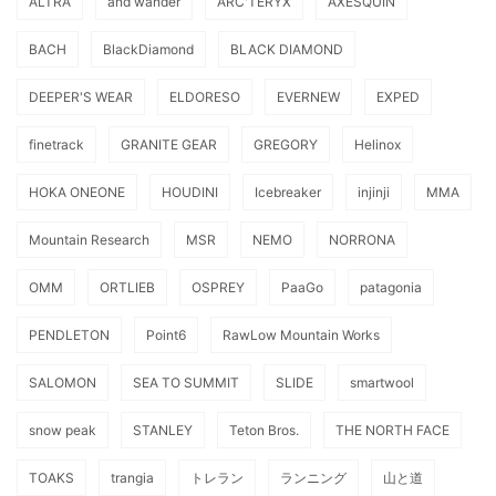
ALTRA
and wander
ARC'TERYX
AXESQUIN
BACH
BlackDiamond
BLACK DIAMOND
DEEPER'S WEAR
ELDORESO
EVERNEW
EXPED
finetrack
GRANITE GEAR
GREGORY
Helinox
HOKA ONEONE
HOUDINI
Icebreaker
injinji
MMA
Mountain Research
MSR
NEMO
NORRONA
OMM
ORTLIEB
OSPREY
PaaGo
patagonia
PENDLETON
Point6
RawLow Mountain Works
SALOMON
SEA TO SUMMIT
SLIDE
smartwool
snow peak
STANLEY
Teton Bros.
THE NORTH FACE
TOAKS
trangia
トレラン
ランニング
山と道