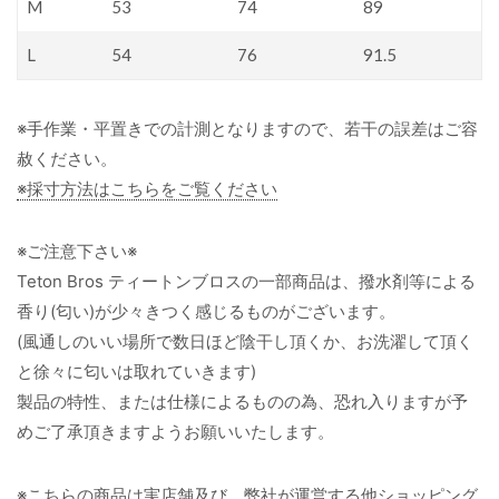
M
53
74
89
L
54
76
91.5
※手作業・平置きでの計測となりますので、若干の誤差はご容
赦ください。
※採寸方法はこちらをご覧ください
※ご注意下さい※
Teton Bros ティートンブロスの一部商品は、撥水剤等による
香り(匂い)が少々きつく感じるものがございます。
(風通しのいい場所で数日ほど陰干し頂くか、お洗濯して頂く
と徐々に匂いは取れていきます)
製品の特性、または仕様によるものの為、恐れ入りますが予
めご了承頂きますようお願いいたします。
※こちらの商品は実店舗及び、弊社が運営する他ショッピング