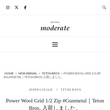
コ
ン
テ
ン
ホ
ツ
ー
へ
ム
ス
キ
ッ
プ
HOME
>
NEW ARRIVAL
>
TETON BROS
>
POWER WOOL GRID 1/2 ZIP
#GUNMETAL｜TETON BROS. 入荷しました。
2018年11月16日
TETON BROS
Power Wool Grid 1/2 Zip #Gunmetal｜Teton
Bros. 入荷しました。