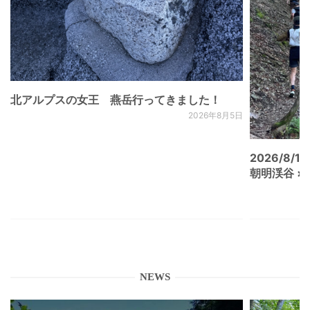
北アルプスの女王 燕岳行ってきました！
2026年8月5日
2026/8/15
朝明渓谷 × N
NEWS