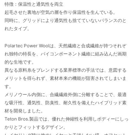
特徴：保温性と通気性を両立
起毛させた裏地が空気の層を作り保温性を生んでいる。
同時に、グリッドにより通気性も捨てていないバランスのと
れたタイプ。
Polartec Power Woolは、天然繊維と合成繊維が持つそれぞ
れ独特の特長を、バイコンポーネント繊維に組み込んだ画期
的な生地です。
異なる原料糸をブレンドする業界標準の手法では、意図する
メリットを得られず、素材本来の機能が阻害されてしまいま
す。
メリノウール内側に、合繊繊維外側に分離することで、最適
な吸汗性、通気性、防臭性、耐久性を備えたハイブリッド素
材を開発しました。
Teton Bros.製品では、優れた伸縮性を利用しボディーにしっ
かりとフィットするデザイン。