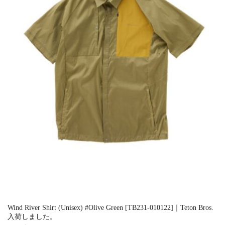
Wind River Shirt (Unisex) #Olive Green [TB231-010122]｜Teton Bros.
入荷しました。