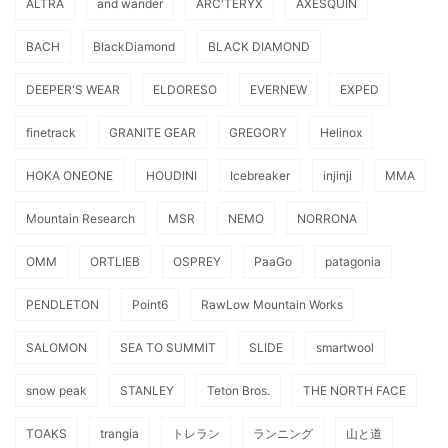
ALTRA
and wander
ARC'TERYX
AXESQUIN
BACH
BlackDiamond
BLACK DIAMOND
DEEPER'S WEAR
ELDORESO
EVERNEW
EXPED
finetrack
GRANITE GEAR
GREGORY
Helinox
HOKA ONEONE
HOUDINI
Icebreaker
injinji
MMA
Mountain Research
MSR
NEMO
NORRONA
OMM
ORTLIEB
OSPREY
PaaGo
patagonia
PENDLETON
Point6
RawLow Mountain Works
SALOMON
SEA TO SUMMIT
SLIDE
smartwool
snow peak
STANLEY
Teton Bros.
THE NORTH FACE
TOAKS
trangia
トレラン
ランニング
山と道