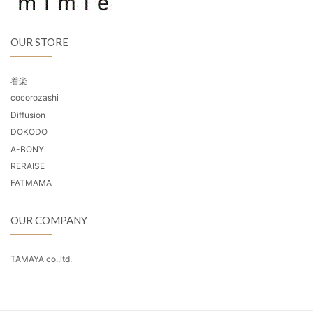
OUR STORE
着楽
cocorozashi
Diffusion
DOKODO
A-BONY
RERAISE
FATMAMA
OUR COMPANY
TAMAYA co.,ltd.