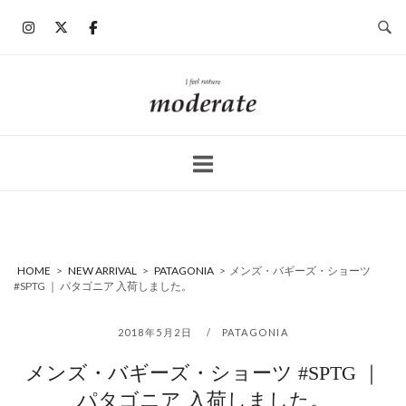
コ
ン
テ
ン
ホ
ツ
ー
へ
ム
ス
キ
ッ
プ
HOME
>
NEW ARRIVAL
>
PATAGONIA
>
メンズ・バギーズ・ショーツ
#SPTG ｜ パタゴニア 入荷しました。
2018年5月2日
PATAGONIA
メンズ・バギーズ・ショーツ #SPTG ｜
パタゴニア 入荷しました。