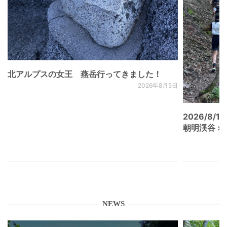
北アルプスの女王 燕岳行ってきました！
2026年8月5日
2026/8/15
朝明渓谷 × N
NEWS