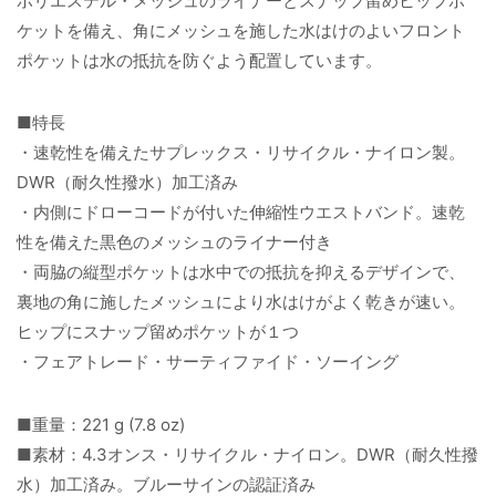
ポリエステル・メッシュのライナーとスナップ留めヒップポ
ケットを備え、角にメッシュを施した水はけのよいフロント
ポケットは水の抵抗を防ぐよう配置しています。
■特長
・速乾性を備えたサプレックス・リサイクル・ナイロン製。
DWR（耐久性撥水）加工済み
・内側にドローコードが付いた伸縮性ウエストバンド。速乾
性を備えた黒色のメッシュのライナー付き
・両脇の縦型ポケットは水中での抵抗を抑えるデザインで、
裏地の角に施したメッシュにより水はけがよく乾きが速い。
ヒップにスナップ留めポケットが１つ
・フェアトレード・サーティファイド・ソーイング
■重量：221 g (7.8 oz)
■素材：4.3オンス・リサイクル・ナイロン。DWR（耐久性撥
水）加工済み。ブルーサインの認証済み