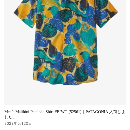
Men’s Malihini Pataloha Shirt #EIWT [52561]｜PATAGONIA 入荷しま
した。
2023年5月20日