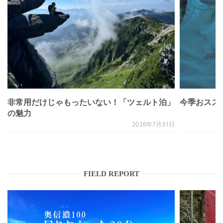
非常用だけじゃもったいない！「ツェルト泊」
今季おススメベ
の魅力
2026年7月31日
FIELD REPORT