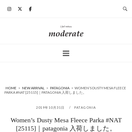
コ
ン
テ
ン
ホ
ツ
ー
へ
ム
ス
キ
ッ
プ
HOME
>
NEW ARRIVAL
>
PATAGONIA
>
WOMEN’S DUSTY MESA FLEECE
PARKA #NAT [25115]｜PATAGONIA 入荷しました。
2019年10月31日
PATAGONIA
Women’s Dusty Mesa Fleece Parka #NAT
[25115]｜patagonia 入荷しました。