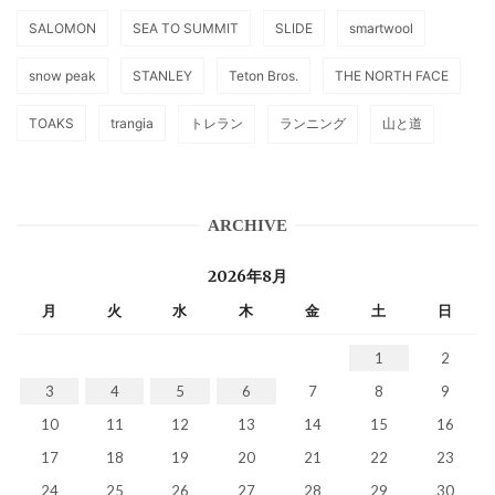
SALOMON
SEA TO SUMMIT
SLIDE
smartwool
snow peak
STANLEY
Teton Bros.
THE NORTH FACE
TOAKS
trangia
トレラン
ランニング
山と道
ARCHIVE
2026年8月
月
火
水
木
金
土
日
1
2
3
4
5
6
7
8
9
10
11
12
13
14
15
16
17
18
19
20
21
22
23
24
25
26
27
28
29
30