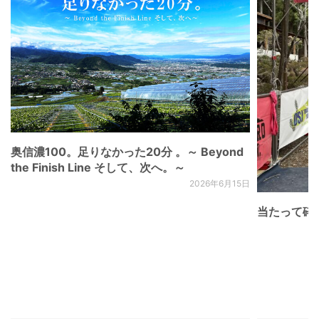
奥信濃100。足りなかった20分 。～ Beyond
the Finish Line そして、次へ。～
2026年6月15日
当たって砕け