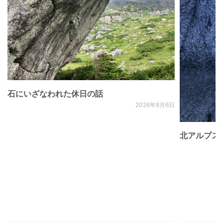
石にいざなわれた休日の話
2026年8月6日
北アルプス