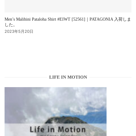
Men’s Malihini Pataloha Shirt #EIWT [52561]｜PATAGONIA 入荷しま
した。
2023年5月20日
LIFE IN MOTION