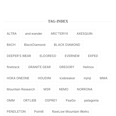
TAG-INDEX
ALTRA
and wander
ARC'TERYX
AXESQUIN
BACH
BlackDiamond
BLACK DIAMOND
DEEPER'S WEAR
ELDORESO
EVERNEW
EXPED
finetrack
GRANITE GEAR
GREGORY
Helinox
HOKA ONEONE
HOUDINI
Icebreaker
injinji
MMA
Mountain Research
MSR
NEMO
NORRONA
OMM
ORTLIEB
OSPREY
PaaGo
patagonia
PENDLETON
Point6
RawLow Mountain Works