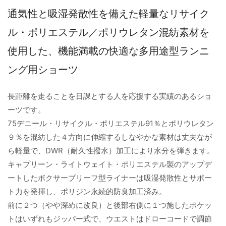
通気性と吸湿発散性を備えた軽量なリサイク
ル・ポリエステル／ポリウレタン混紡素材を
使用した、機能満載の快適な多用途型ランニ
ング用ショーツ
長距離を走ることを日課とする人を応援する実績のあるショ
ーツです。
75デニール・リサイクル・ポリエステル91％とポリウレタン
９％を混紡した４方向に伸縮するしなやかな素材は丈夫なが
ら軽量で、DWR（耐久性撥水）加工により水分を弾きます。
キャプリーン・ライトウェイト・ポリエステル製のアップデ
ートしたボクサーブリーフ型ライナーは吸湿発散性とサポー
ト力を発揮し、ポリジン永続的防臭加工済み。
前に２つ（やや深めに改良）と後部右側に１つ施したポケッ
トはいずれもジッパー式で、ウエストはドローコードで調節