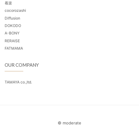
着楽
cocorozashi
Diffusion
DOKODO
A-BONY
RERAISE
FATMAMA
OUR COMPANY
TAMAYA co.,ltd.
© moderate