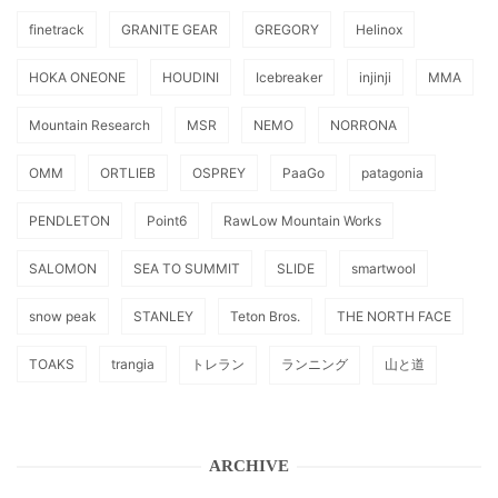
finetrack
GRANITE GEAR
GREGORY
Helinox
HOKA ONEONE
HOUDINI
Icebreaker
injinji
MMA
Mountain Research
MSR
NEMO
NORRONA
OMM
ORTLIEB
OSPREY
PaaGo
patagonia
PENDLETON
Point6
RawLow Mountain Works
SALOMON
SEA TO SUMMIT
SLIDE
smartwool
snow peak
STANLEY
Teton Bros.
THE NORTH FACE
TOAKS
trangia
トレラン
ランニング
山と道
ARCHIVE