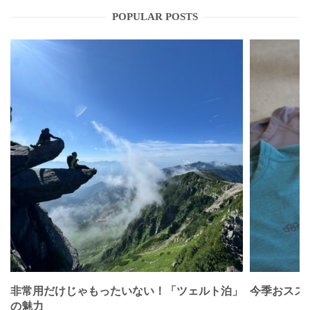
POPULAR POSTS
非常用だけじゃもったいない！「ツェルト泊」
今季おススメベ
の魅力