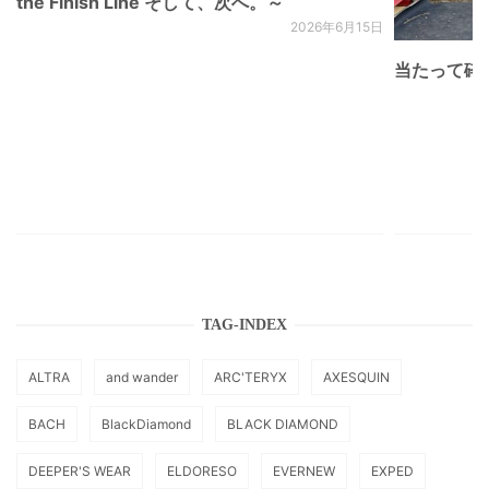
the Finish Line そして、次へ。～
2026年6月15日
当たって砕け
TAG-INDEX
ALTRA
and wander
ARC'TERYX
AXESQUIN
BACH
BlackDiamond
BLACK DIAMOND
DEEPER'S WEAR
ELDORESO
EVERNEW
EXPED