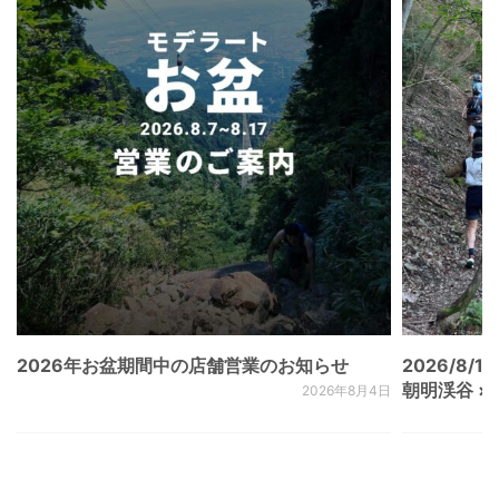
2026年お盆期間中の店舗営業のお知らせ
2026/8/15
朝明渓谷 × N
2026年8月4日