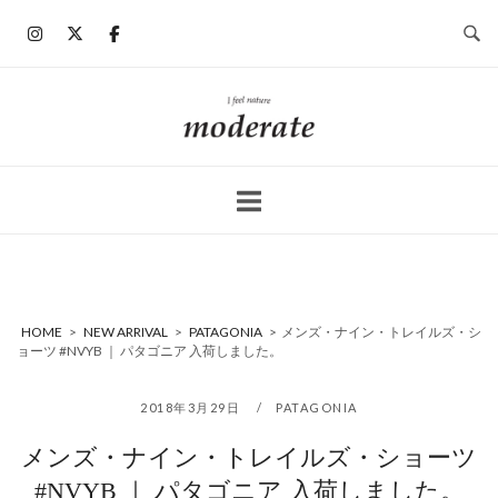
コ
ン
テ
ン
ホ
ツ
ー
へ
ム
ス
キ
ッ
プ
HOME
>
NEW ARRIVAL
>
PATAGONIA
>
メンズ・ナイン・トレイルズ・シ
ョーツ #NVYB ｜ パタゴニア 入荷しました。
2018年3月29日
PATAGONIA
メンズ・ナイン・トレイルズ・ショーツ
#NVYB ｜ パタゴニア 入荷しました。