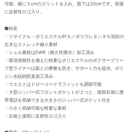
可能。裾に５cmのスリットを入れ、股下は20cmです。前後
に反射性ロゴ入り。
■特長
・リサイクル・ポリエステル91％／ポリウレタン９％混紡の
丈夫なストレッチ織り素材
・シェル素材はDWR（耐久性撥水）加工済み
・吸湿発散性を備えた軽量なポリエステルのボクサーブリー
フ型ライナーは肌との摩擦を防ぎ、サポート力を提供。ポリ
ジン永続的防臭加工済み
・ウエストはドローコードでフィットを調節可能
・大型ジッパー式フロントポケットが２つと、後部右側に携
帯電話を収納できる大きさのジッパー式ポケット付き
・小さく収納可能な軽量な素材
・左裾と後部に反射性ロゴ入り