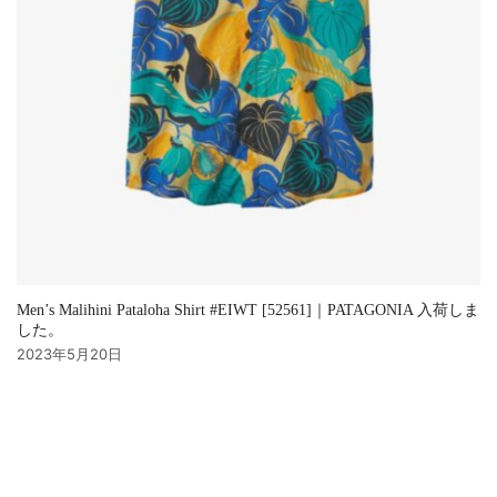
Men’s Malihini Pataloha Shirt #EIWT [52561]｜PATAGONIA 入荷しま
した。
2023年5月20日