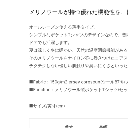
メリノウールが持つ優れた機能性を、
オールシーズン使える薄手タイプ。
シンプルなポケットTシャツのデザインなので、普
ドアでも活躍します。
夏は涼しく冬は暖かい、天然の温度調節機能がある
そのメリノウールをナイロン芯に巻きつけたコアス
チクチクしない優しい肌触りや臭いにくさといった
■Fabric：150g/m2jersey corespun(ウール
■Function：メリノウール製ポケットTシャツ/
■サイズ/実寸(cm)
着丈
身幅