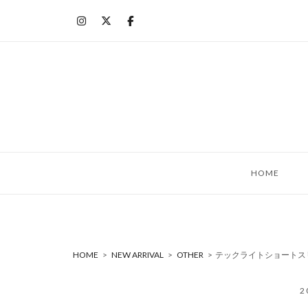
コ
ン
テ
ン
ツ
へ
ス
キ
ッ
HOME
プ
HOME
>
NEW ARRIVAL
>
OTHER
>
テックライトショートスリ
2