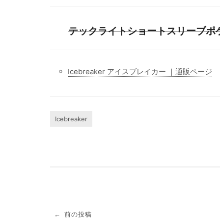
テックライトショートスリーブポ
Icebreaker アイスブレイカー ｜通販ページ
Icebreaker
投
前の投稿
←