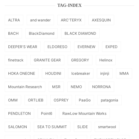
TAG-INDEX
ALTRA
and wander
ARC'TERYX
AXESQUIN
BACH
BlackDiamond
BLACK DIAMOND
DEEPER'S WEAR
ELDORESO
EVERNEW
EXPED
finetrack
GRANITE GEAR
GREGORY
Helinox
HOKA ONEONE
HOUDINI
Icebreaker
injinji
MMA
Mountain Research
MSR
NEMO
NORRONA
OMM
ORTLIEB
OSPREY
PaaGo
patagonia
PENDLETON
Point6
RawLow Mountain Works
SALOMON
SEA TO SUMMIT
SLIDE
smartwool