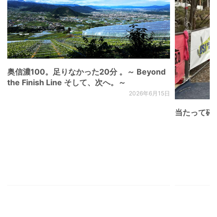
奥信濃100。足りなかった20分 。～ Beyond
the Finish Line そして、次へ。～
2026年6月15日
当たって砕け