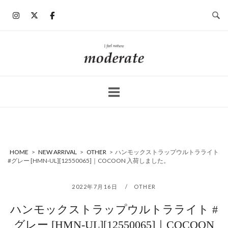
コ
ン
テ
ン
ホ
ツ
ー
へ
ム
ス
キ
ッ
プ
HOME
>
NEW ARRIVAL
>
OTHER
>
ハンモックストラップウルトラライト
#グレー [HMN-UL][12550065]｜COCOON 入荷しました。
2022年7月16日
OTHER
ハンモックストラップウルトラライト #
グレー [HMN-UL][12550065]｜COCOON