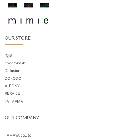
OUR STORE
着楽
cocorozashi
Diffusion
DOKODO
A-BONY
RERAISE
FATMAMA
OUR COMPANY
TAMAYA co.,ltd.